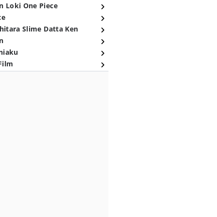
n Loki One Piece
ce
hitara Slime Datta Ken
n
niaku
Film