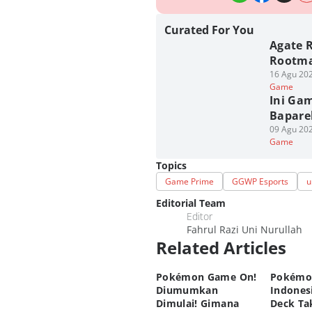
Curated For You
Agate 
Rootma
16 Agu 202
Game
Ini Gam
Bapare
09 Agu 202
Game
Topics
Game Prime
GGWP Esports
u
Editorial Team
Editor
Fahrul Razi Uni Nurullah
Related Articles
Pokémon Game On!
Pokémo
Diumumkan
Indonesi
Dimulai! Gimana
Deck Tak