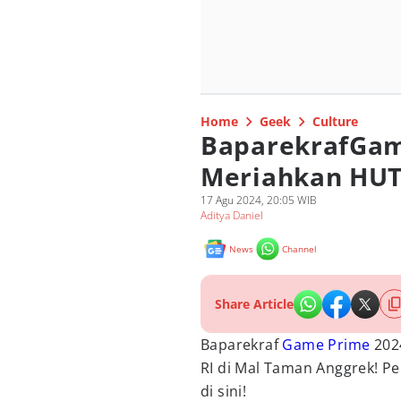
Home
Geek
Culture
BaparekrafGam
Meriahkan HUT
17 Agu 2024, 20:05 WIB
Aditya Daniel
News
Channel
Share Article
Baparekraf
Game Prime
202
RI di Mal Taman Anggrek! 
di sini!