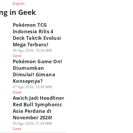
English
ng in Geek
Pokémon TCG
Indonesia Rilis 4
Deck Taktik Evolusi
Mega Terbaru!
06 Agu 2026, 16:30 WIB
Geek
Pokémon Game On!
Diumumkan
Dimulai! Gimana
Konsepnya?
07 Agu 2026, 10:30 WIB
Geek
Awich Jadi Headliner
Red Bull Symphonic
Asia Perdana di
November 2026!
G Marvel Hero
[QUIZ] Seberapa
ASICS Hadirkan P
sh Resmi Hadir di
05 Agu 2026, 21:24 WIB
Wibu Kamu? Uji
Up Experience GEL
Geek
amedia! Brewek
Lewat Kuis Ini
STRATUS MC di Bl