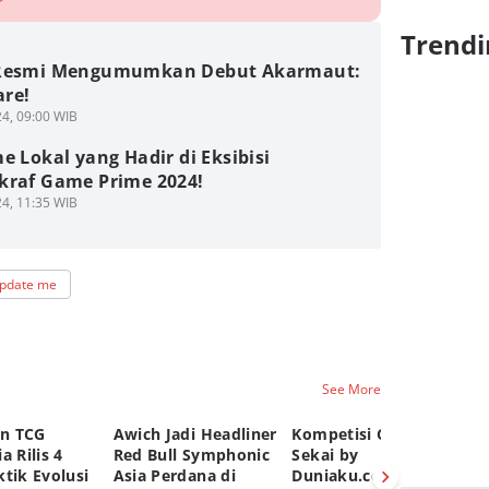
Trendi
Resmi Mengumumkan Debut Akarmaut:
re!
4, 09:00 WIB
e Lokal yang Hadir di Eksibisi
kraf Game Prime 2024!
4, 11:35 WIB
pdate me
See More
n TCG
Awich Jadi Headliner
Kompetisi Comic
TC
a Rilis 4
Red Bull Symphonic
Sekai by
Ru
tik Evolusi
Asia Perdana di
Duniaku.com, Total
Gr