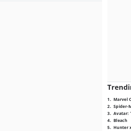
Trendi
1
.
Marvel 
2
.
Spider-
3
.
Avatar: 
4
.
Bleach
5
.
Hunter 