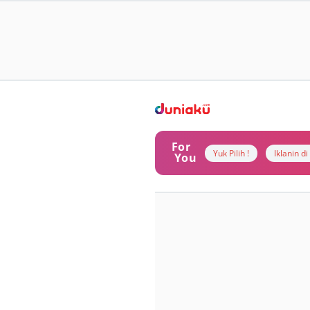
For
Yuk Pilih !
Iklanin d
You