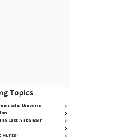
ng Topics
Cinematic Universe
Man
The Last Airbender
x Hunter