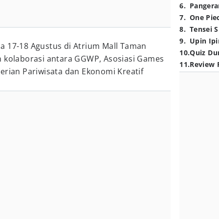
6
.
Pangera
7
.
One Pie
8
.
Tensei S
9
.
Upin Ipi
a 17-18 Agustus di Atrium Mall Taman
10
.
Quiz Du
n kolaborasi antara GGWP, Asosiasi Games
11
.
Review 
erian Pariwisata dan Ekonomi Kreatif