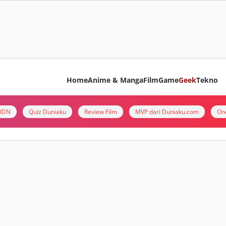
Home
Anime & Manga
Film
Game
Geek
Tekno
i IDN
Quiz Duniaku
Review Film
MVP dari Duniaku.com
On