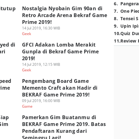
6
.
Pangera
itutup
Nostalgia Nyobain Gim 90an di
7
.
One Pie
Retro Arcade Arena Bekraf Game
8
.
Tensei S
Prime 2019!
9
.
Upin Ipi
14 Jul 2019, 16:30 WIB
10
.
Quiz Du
Geek
11
.
Review 
yed di
GFCI Adakan Lomba Merakit
ri
Gunpla di Bekraf Game Prime
2019!
14 Jul 2019, 12:15 WIB
Geek
peed
Pengembang Board Game
rime
Memento Craft akan Hadir di
BEKRAF Game Prime 2019!
09 Jul 2019, 16:00 WIB
Game
Siap
Pamerkan Gim Buatanmu di
 Gim
BEKRAF Game Prime 2019. Batas
Pendaftaran Kurang dari
Seminggu Lagi!