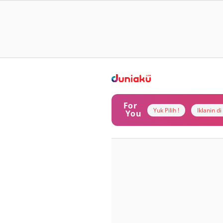
For
Yuk Pilih !
Iklanin d
You