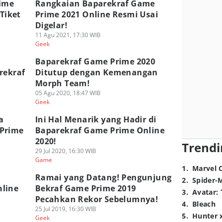
rime
Rangkaian Baparekraf Game
 Tiket
Prime 2021 Online Resmi Usai
Digelar!
11 Agu 2021, 17:30 WIB
Geek
Baparekraf Game Prime 2020
rekraf
Ditutup dengan Kemenangan
Morph Team!
05 Agu 2020, 18:47 WIB
Geek
a
Ini Hal Menarik yang Hadir di
 Prime
Baparekraf Game Prime Online
2020!
Trendi
29 Jul 2020, 16:30 WIB
Game
1
.
Marvel 
Ramai yang Datang! Pengunjung
2
.
Spider-
line
Bekraf Game Prime 2019
3
.
Avatar: 
Pecahkan Rekor Sebelumnya!
4
.
Bleach
25 Jul 2019, 16:30 WIB
5
.
Hunter 
Geek