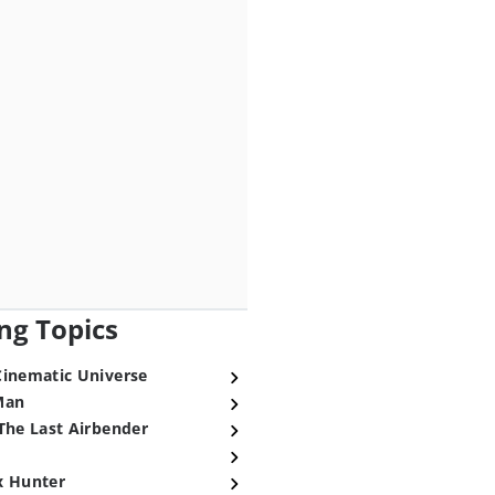
ng Topics
Cinematic Universe
Man
The Last Airbender
x Hunter