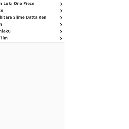
n Loki One Piece
ce
hitara Slime Datta Ken
n
niaku
Film