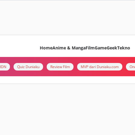
Home
Anime & Manga
Film
Game
Geek
Tekno
i IDN
Quiz Duniaku
Review Film
MVP dari Duniaku.com
On