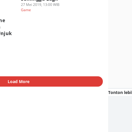
27 Mei 2019, 13:00 WIB
Game
me
a
Unjuk
Load More
Tonton lebi