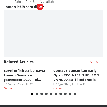
Fahrul Razi Uni Nurullah
Tonton lebih seru di
Related Articles
See More
Level Infinite Siap Bawa
Com2uS Luncurkan Early
R
Lineup Game ke
Open RPG ARES: THE IRON
Zo
gamescom 2026, Ini
VANGUARD di Indonesia!
Ke
Judulnya!
07 Agu 2026, 20:00 WIB
07 Agu 2026, 15:00 WIB
07
Game
Game
G