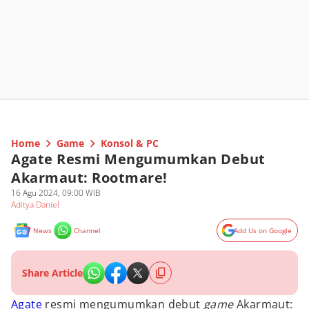
Home
Game
Konsol & PC
Agate Resmi Mengumumkan Debut
Akarmaut: Rootmare!
16 Agu 2024, 09:00 WIB
Aditya Daniel
News
Channel
Add Us on Google
Share Article
Agate
resmi mengumumkan debut
game
Akarmaut: