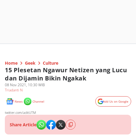
Home
Geek
Culture
15 Plesetan Ngawur Netizen yang Lucu
dan Dijamin Bikin Ngakak
08 Nov 2021, 10:30 WIB
Triadanti N
News
Channel
Add Us on Google
twitter.com/aditUTM
Share Article