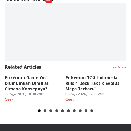
Related Articles
See More
Pokémon Game On!
Pokémon TCG Indonesia
Aw
Diumumkan Dimulai!
Rilis 4 Deck Taktik Evolusi
Bu
Gimana Konsepnya?
Mega Terbaru!
P
07 Agu 2026, 10:30 WIB
06 Agu 2026, 16:30 WIB
20
05
Geek
Geek
Ge