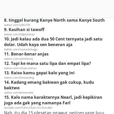
8. tinggal kurang Kanye North sama Kanye South
twitter.com/aditUTM
9. Kasihan si tawoff
twitter.com/SellyKarlinaa
10. Jadi kalau ada dua 50 Cent ternyata jadi satu
dolar. Udah kaya sen beneran aja
twitter.com/mamedsinaga
11. Benar-benar anjas
twitter.com/oomirfandi_
12. Tapi ke mana satu lipa dan empat lipa?
twitter.com/nittabudiman
13. Raiso kamu gapai kalo yang ini
twitter.com/Deradarling
14. Kadang emang bakwan gak cukup, kudu
baktwo
twitter.com/fermendkis
15. Kalo nama karakternya Nearl, jadi kepikiran
juga ada gak yang namanya Farl
duniaku.com/Fahrul Razi Uni Nurullah
Nah, itu dia 15 plesetan ngawur
netizen
yang lucu.