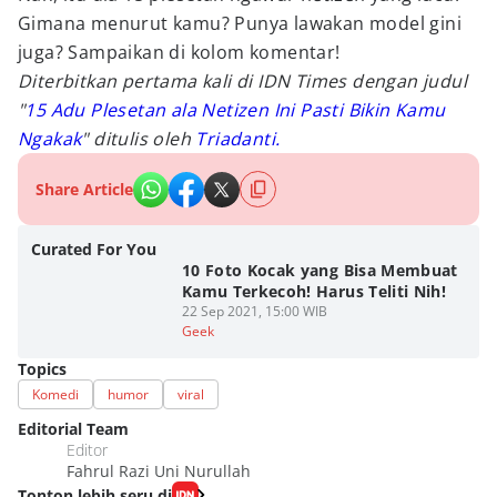
Gimana menurut kamu? Punya lawakan model gini
juga? Sampaikan di kolom komentar!
Diterbitkan pertama kali di IDN Times dengan judul
"
15 Adu Plesetan ala Netizen Ini Pasti Bikin Kamu
Ngakak
" ditulis oleh
Triadanti.
Share Article
Curated For You
10 Foto Kocak yang Bisa Membuat
Kamu Terkecoh! Harus Teliti Nih!
22 Sep 2021, 15:00 WIB
Geek
Topics
Komedi
humor
viral
Editorial Team
Editor
Fahrul Razi Uni Nurullah
Tonton lebih seru di