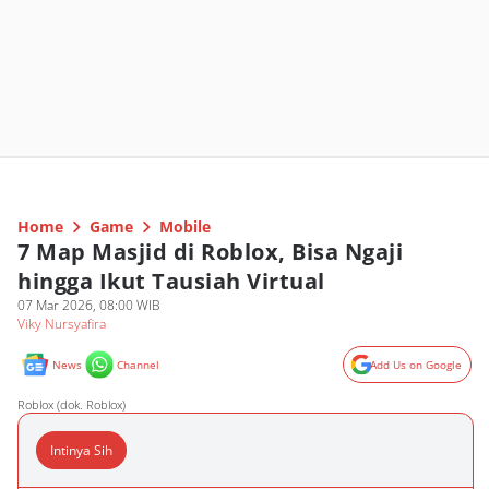
Home
Game
Mobile
7 Map Masjid di Roblox, Bisa Ngaji
hingga Ikut Tausiah Virtual
07 Mar 2026, 08:00 WIB
Viky Nursyafira
News
Channel
Add Us on Google
Roblox (dok. Roblox)
Intinya Sih