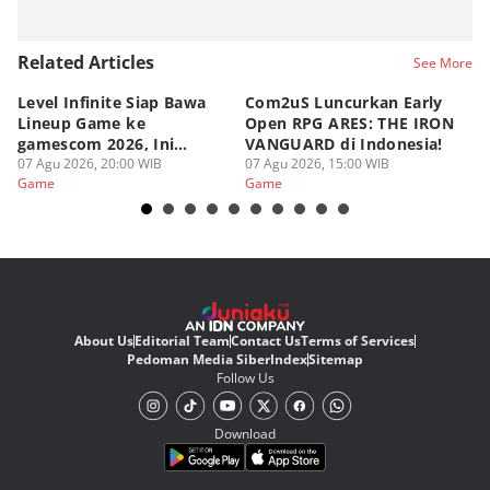
Related Articles
See More
Level Infinite Siap Bawa
Com2uS Luncurkan Early
R
Lineup Game ke
Open RPG ARES: THE IRON
Zo
gamescom 2026, Ini
VANGUARD di Indonesia!
Ke
Judulnya!
07 Agu 2026, 20:00 WIB
07 Agu 2026, 15:00 WIB
07
Game
Game
G
About Us
Editorial Team
Contact Us
Terms of Services
Pedoman Media Siber
Index
Sitemap
Follow Us
Download