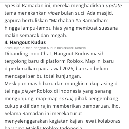
Spesial Ramadan ini, mereka menghadirkan
update
tema menekankan
vibes
bulan suci. Ada masjid,
gapura bertuliskan “Marhaban Ya Ramadhan”
hingga lampu-lampu hias yang membuat suasana
makin semarak dan megah.
4. Hangout Kudus
Acara kajian di map Hangout Kudus Roblox (dok. Roblox)
Dibanding Indo Chat, Hangout Kudus masih
tergolong baru di platform Roblox. Map ini baru
diperkenalkan pada awal 2026, bahkan belum
mencapai seribu total kunjungan.
Meskipun masih baru dan mungkin cukup asing di
telinga
player
Roblox di Indonesia yang senang
mengunjungi map-map
social
, pihak pengembang
cukup aktif dan rajin memberikan pembaruan, lho.
Selama Ramadan ini mereka turut
menyelenggarakan kegiatan kajian lewat kolaborasi
bersama Majelis Roblox Indonesia.