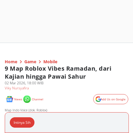
Home
Game
Mobile
9 Map Roblox Vibes Ramadan, dari
Kajian hingga Pawai Sahur
02 Mar 2026, 18:00 WIB
Viky Nursyafira
News
Channel
Add Us on Google
Map Indo Voice (dok. Roblox)
Intinya Sih