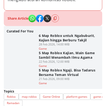
Share Article
Curated For You
6 Map Roblox untuk Ngabuburit,
Kajian hingga Berburu Takjil
28 Feb 2026, 14:00 WIB
Game
5 Map Roblox Kajian, Main Game
Sambil Menambah Ilmu Agama
22 Feb 2026, 12:00 WIB
Game
5 Map Roblox Ngaji, Bisa Tadarus
Bersama Teman Virtual
21 Feb 2026, 09:00 WIB
Game
Topics
Roblox
map roblox
Game Online
platform games
game ra
Ramadan