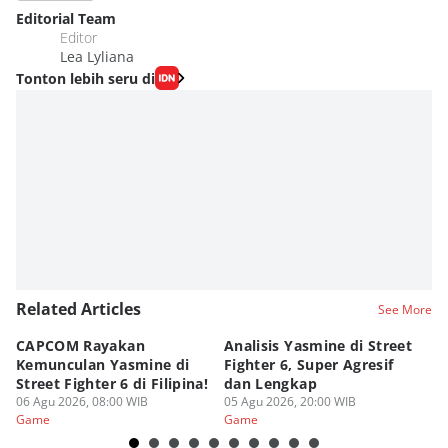
Editorial Team
Editor
Lea Lyliana
Tonton lebih seru di
Related Articles
See More
CAPCOM Rayakan
Analisis Yasmine di Street
ra
Kemunculan Yasmine di
Fighter 6, Super Agresif
W
Street Fighter 6 di Filipina!
dan Lengkap
Ho
06 Agu 2026, 08:00 WIB
05 Agu 2026, 20:00 WIB
20
03
Game
Game
G