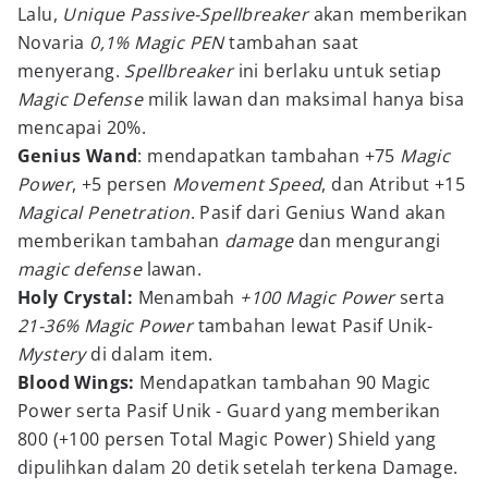
Lalu,
Unique Passive-Spellbreaker
akan memberikan
Novaria
0,1% Magic PEN
tambahan saat
menyerang.
Spellbreaker
ini berlaku untuk setiap
Magic Defense
milik lawan dan maksimal hanya bisa
mencapai 20%.
Genius Wand
: mendapatkan tambahan +75
Magic
Power
, +5 persen
Movement Speed
, dan Atribut +15
Magical Penetration
. Pasif dari Genius Wand akan
memberikan tambahan
damage
dan mengurangi
magic defense
lawan.
Holy Crystal:
Menambah
+100 Magic Power
serta
21-36% Magic Power
tambahan lewat Pasif Unik-
Mystery
di dalam item.
Blood Wings:
Mendapatkan tambahan 90 Magic
Power serta Pasif Unik - Guard yang memberikan
800 (+100 persen Total Magic Power) Shield yang
dipulihkan dalam 20 detik setelah terkena Damage.