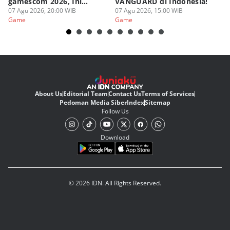
gamescom 2026, Ini
VANGUARD di Indonesia!
Ke
Judulnya!
07 Agu 2026, 20:00 WIB
07 Agu 2026, 15:00 WIB
07
Game
Game
G
About Us
Editorial Team
Contact Us
Terms of Services
Pedoman Media Siber
Index
Sitemap
Follow Us
Download
© 2026 IDN. All Rights Reserved.