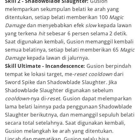
Skill 2 - Shadowblade Slaughter:
Gusion
melemparkan sekumpulan belati ke arah yang
ditentukan, setiap belati memberikan 100
Magic
Damage
dan menyebabkan efek
slow
kepada lawan
yang terkena
hit
sebesar 6 persen selama 2 detik.
Saat digunakan kembali, Gusion memanggil kembali
semua belatinya, setiap belati memberikan 65
Magic
Damage
kepada lawan di jalurnya.
Skill Ultimate - Incandescence:
Gusion berpindah
tempat ke lokasi target, me-
reset
cooldown
dari
Sword Spike dan Shadowblade Slaughter. Jika
Shadowblade Slaughter digunakan sebelum
cooldown
-nya di-
reset
. Gusion dapat melemparkan
lama belati lainnya pada penggunaan Shadowblade
Slaughter berikutnya, dan memanggil sepuluh belati
secara total setelahnya. Saat digunakan kembali,
Gusion melangkah ke arah yang ditentukan.
Lincah dan mematikan, Gusion selalu bisa