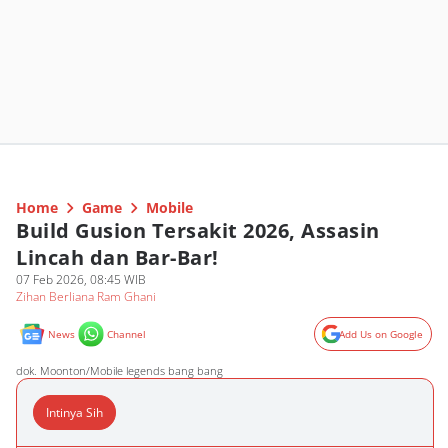
Home
Game
Mobile
Build Gusion Tersakit 2026, Assasin
Lincah dan Bar-Bar!
07 Feb 2026, 08:45 WIB
Zihan Berliana Ram Ghani
News
Channel
Add Us on Google
dok. Moonton/Mobile legends bang bang
Intinya Sih