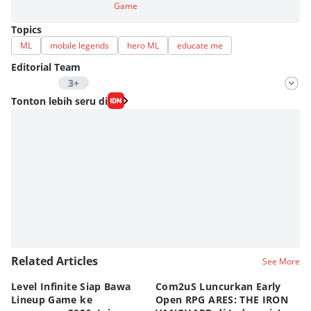
Game
Topics
ML
mobile legends
hero ML
educate me
Editorial Team
3+
Editor
Tonton lebih seru di
Nadia Agatha Pramesthi
Editor
Zihan Berliana Ram Ghani
Editor
Eddy Rusmanto
Editor
Diaz Atsila
Related Articles
See More
Level Infinite Siap Bawa
Com2uS Luncurkan Early
R
Lineup Game ke
Open RPG ARES: THE IRON
Zo