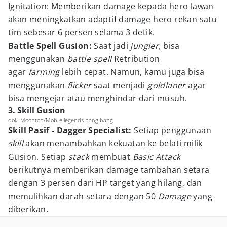
Ignitation: Memberikan damage kepada hero lawan
akan meningkatkan adaptif damage hero rekan satu
tim sebesar 6 persen selama 3 detik.
Battle Spell Gusion:
Saat jadi
jungler,
bisa
menggunakan
battle spell
Retribution
agar
farming
lebih cepat. Namun, kamu juga bisa
menggunakan
flicker
saat menjadi
goldlaner
agar
bisa mengejar atau menghindar dari musuh.
3. Skill Gusion
dok. Moonton/Mobile legends bang bang
Skill Pasif - Dagger Specialist:
Setiap penggunaan
skill
akan menambahkan kekuatan ke belati milik
Gusion. Setiap
stack
membuat
Basic Attack
berikutnya memberikan damage tambahan setara
dengan 3 persen dari HP target yang hilang, dan
memulihkan darah setara dengan 50
Damage
yang
diberikan.