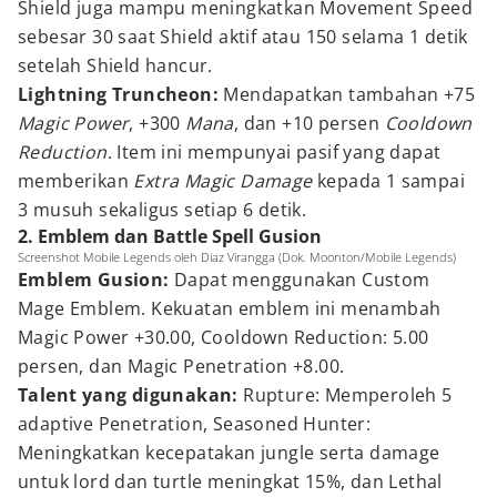
Shield juga mampu meningkatkan Movement Speed
sebesar 30 saat Shield aktif atau 150 selama 1 detik
setelah Shield hancur.
Lightning Truncheon:
Mendapatkan tambahan +75
Magic Power
, +300
Mana
, dan +10 persen
Cooldown
Reduction
. Item ini mempunyai pasif yang dapat
memberikan
Extra Magic Damage
kepada 1 sampai
3 musuh sekaligus setiap 6 detik.
2. Emblem dan Battle Spell Gusion
Screenshot Mobile Legends oleh Diaz Virangga (Dok. Moonton/Mobile Legends)
Emblem Gusion:
Dapat menggunakan Custom
Mage Emblem. Kekuatan emblem ini menambah
Magic Power +30.00, Cooldown Reduction: 5.00
persen, dan Magic Penetration +8.00.
Talent yang digunakan:
Rupture: Memperoleh 5
adaptive Penetration, Seasoned Hunter:
Meningkatkan kecepatakan jungle serta damage
untuk lord dan turtle meningkat 15%, dan Lethal