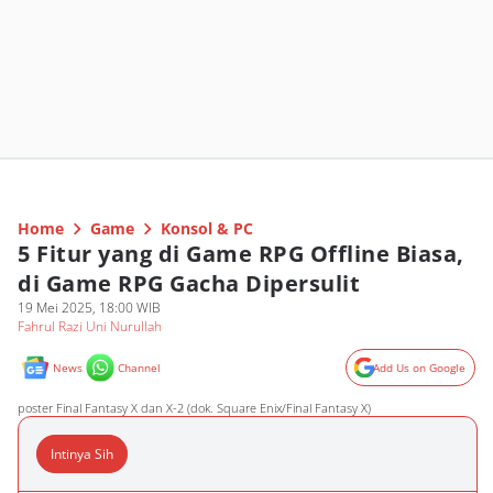
Home
Game
Konsol & PC
5 Fitur yang di Game RPG Offline Biasa,
di Game RPG Gacha Dipersulit
19 Mei 2025, 18:00 WIB
Fahrul Razi Uni Nurullah
News
Channel
Add Us on Google
poster Final Fantasy X dan X-2 (dok. Square Enix/Final Fantasy X)
Intinya Sih