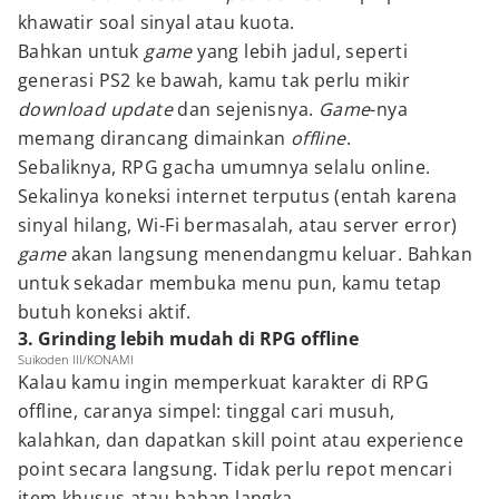
khawatir soal sinyal atau kuota.
Bahkan untuk
game
yang lebih jadul, seperti
generasi PS2 ke bawah, kamu tak perlu mikir
download update
dan sejenisnya.
Game
-nya
memang dirancang dimainkan
offline
.
Sebaliknya, RPG gacha umumnya selalu online.
Sekalinya koneksi internet terputus (entah karena
sinyal hilang, Wi-Fi bermasalah, atau server error)
game
akan langsung menendangmu keluar. Bahkan
untuk sekadar membuka menu pun, kamu tetap
butuh koneksi aktif.
3. Grinding lebih mudah di RPG offline
Suikoden III/KONAMI
Kalau kamu ingin memperkuat karakter di RPG
offline, caranya simpel: tinggal cari musuh,
kalahkan, dan dapatkan skill point atau experience
point secara langsung. Tidak perlu repot mencari
item khusus atau bahan langka.