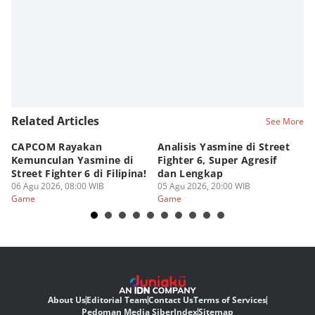
Related Articles
See More
CAPCOM Rayakan
Analisis Yasmine di Street
ra
Kemunculan Yasmine di
Fighter 6, Super Agresif
W
Street Fighter 6 di Filipina!
dan Lengkap
Ho
06 Agu 2026, 08:00 WIB
05 Agu 2026, 20:00 WIB
20
03
Game
Game
G
About Us
Editorial Team
Contact Us
Terms of Services
Pedoman Media Siber
Index
Sitemap