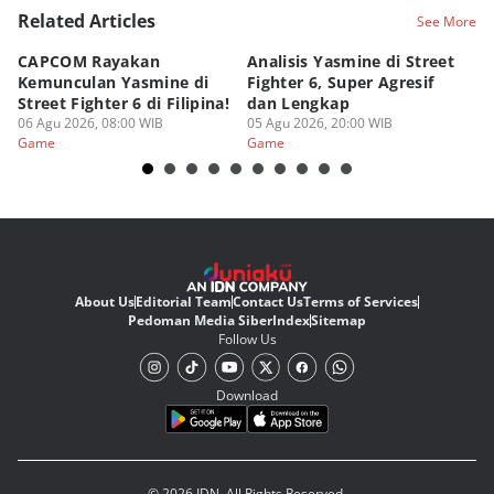
Related Articles
See More
CAPCOM Rayakan
Analisis Yasmine di Street
ra
Kemunculan Yasmine di
Fighter 6, Super Agresif
W
Street Fighter 6 di Filipina!
dan Lengkap
Ho
06 Agu 2026, 08:00 WIB
05 Agu 2026, 20:00 WIB
20
03
Game
Game
G
About Us
Editorial Team
Contact Us
Terms of Services
Pedoman Media Siber
Index
Sitemap
Follow Us
Download
© 2026 IDN. All Rights Reserved.