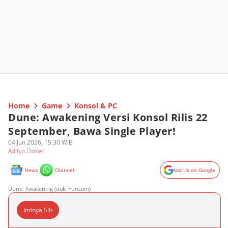
Home
Game
Konsol & PC
Dune: Awakening Versi Konsol Rilis 22
September, Bawa Single Player!
04 Jun 2026, 15:30 WIB
Aditya Daniel
News
Channel
Add Us on Google
Dune: Awakening (dok. Funcom)
Intinya Sih