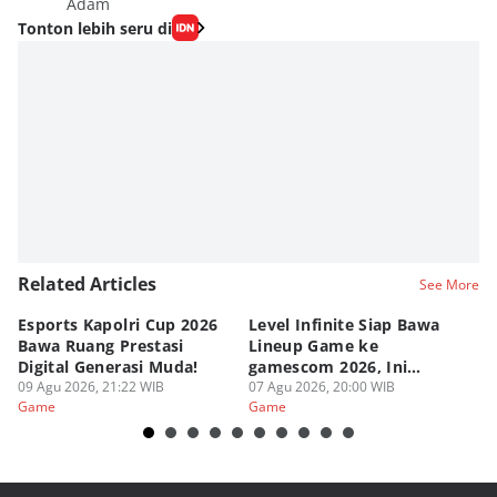
Adam
Tonton lebih seru di
Related Articles
See More
Esports Kapolri Cup 2026
Level Infinite Siap Bawa
C
Bawa Ruang Prestasi
Lineup Game ke
O
Digital Generasi Muda!
gamescom 2026, Ini
V
09 Agu 2026, 21:22 WIB
Judulnya!
07 Agu 2026, 20:00 WIB
07
Game
Game
G