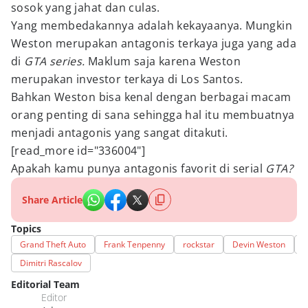
sosok yang jahat dan culas.
Yang membedakannya adalah kekayaanya. Mungkin
Weston merupakan antagonis terkaya juga yang ada
di
GTA series.
Maklum saja karena Weston
merupakan investor terkaya di Los Santos.
Bahkan Weston bisa kenal dengan berbagai macam
orang penting di sana sehingga hal itu membuatnya
menjadi antagonis yang sangat ditakuti.
[read_more id="336004"]
Apakah kamu punya antagonis favorit di serial
GTA?
Share Article
Topics
Grand Theft Auto
Frank Tenpenny
rockstar
Devin Weston
S
Dimitri Rascalov
Editorial Team
Editor