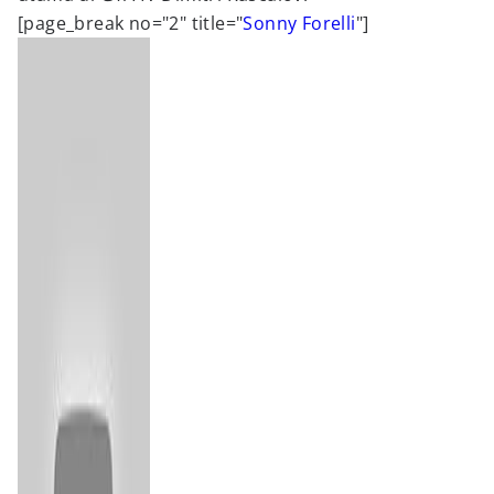
[page_break no="2" title="
Sonny Forelli
"]