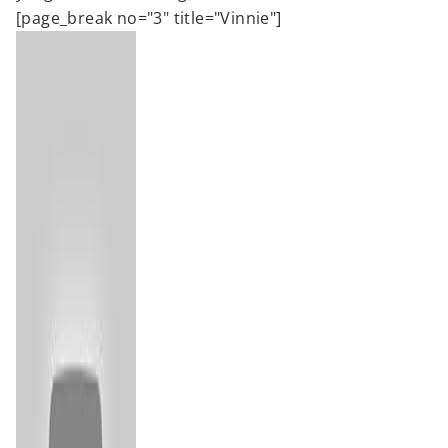
[page_break no="3" title="Vinnie"]