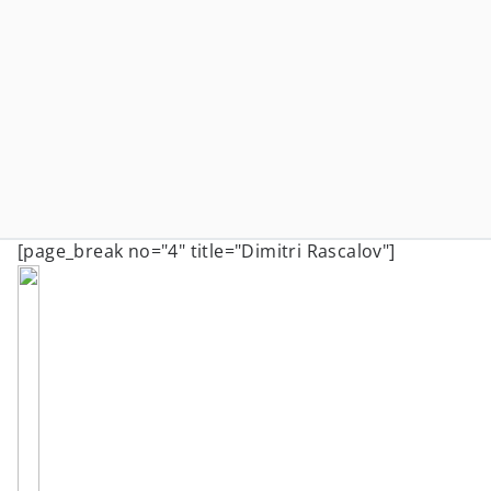
[page_break no="4" title="Dimitri Rascalov"]