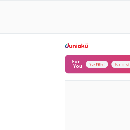
For
Yuk Pilih !
Iklanin d
You