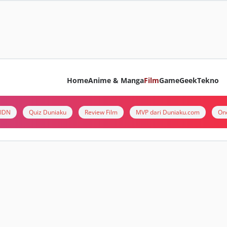
Home
Anime & Manga
Film
Game
Geek
Tekno
i IDN
Quiz Duniaku
Review Film
MVP dari Duniaku.com
On