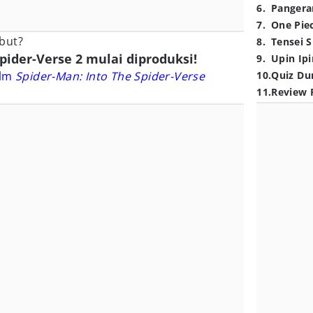
6
.
Pangera
7
.
One Pie
but?
8
.
Tensei S
Spider-Verse 2 mulai diproduksi!
9
.
Upin Ipi
ilm
Spider-Man: Into The Spider-Verse
10
.
Quiz Du
11
.
Review 