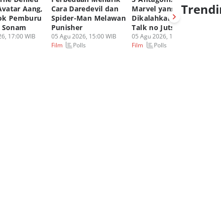
Trendi
Avatar Aang,
Cara Daredevil dan
Marvel yang
Sp
ok Pemburu
Spider-Man Melawan
Dikalahkan dengan
B
t Sonam
Punisher
Talk no Jutsu!
M
6, 17:00 WIB
05 Agu 2026, 15:00 WIB
05 Agu 2026, 12:00 WIB
Ka
Polls
Polls
Film
Film
05
Fi