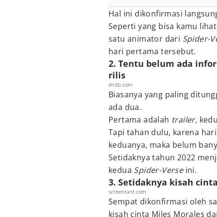
Hal ini dikonfirmasi langsun
Seperti yang bisa kamu liha
satu animator dari
Spider-V
hari pertama tersebut.
2. Tentu belum ada infor
rilis
imdb.com
Biasanya yang paling ditung
ada dua.
Pertama adalah
trailer
, kedu
Tapi tahan dulu, karena hari
keduanya, maka belum banya
Setidaknya tahun 2022 menja
kedua
Spider-Verse
ini.
3. Setidaknya kisah cint
screenrant.com
Sempat dikonfirmasi oleh s
kisah cinta Miles Morales d