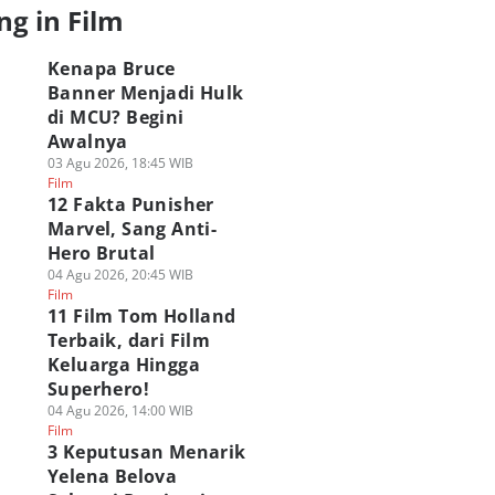
ng in Film
ider-Man
Kebal dari Kekuatan
Sayang Habis
erdasarkan Lama
Karakternya Sadie
Spider-Man Brand
emerankan
Sink di BND?
New Day Langsung
Kenapa Bruce
rakternya
05 Agu 2026, 09:30 WIB
Doomsday
Banner Menjadi Hulk
Film
 Agu 2026, 11:00 WIB
05 Agu 2026, 09:00 WIB
di MCU? Begini
Polls
lm
Film
Awalnya
03 Agu 2026, 18:45 WIB
Film
12 Fakta Punisher
Marvel, Sang Anti-
Hero Brutal
04 Agu 2026, 20:45 WIB
Film
11 Film Tom Holland
Terbaik, dari Film
Keluarga Hingga
Superhero!
04 Agu 2026, 14:00 WIB
Film
3 Keputusan Menarik
Yelena Belova