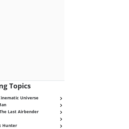
ng Topics
Cinematic Universe
Man
The Last Airbender
x Hunter