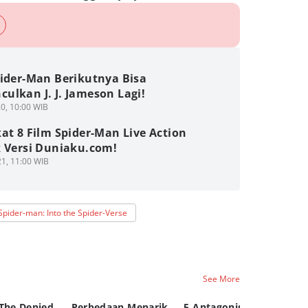
pider-Man Berikutnya Bisa
ulkan J. J. Jameson Lagi!
0, 10:00 WIB
at 8 Film Spider-Man Live Action
k Versi Duniaku.com!
1, 11:00 WIB
Spider-man: Into the Spider-Verse
See More
 The Denied
Perbedaan Menarik
5 Antagonis Film
Ur