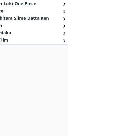
n Loki One Piece
ce
hitara Slime Datta Ken
n
niaku
Film