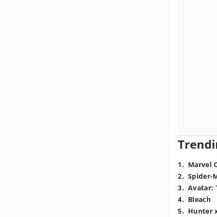
Trendi
1
.
Marvel 
2
.
Spider-
3
.
Avatar: 
4
.
Bleach
5
.
Hunter 