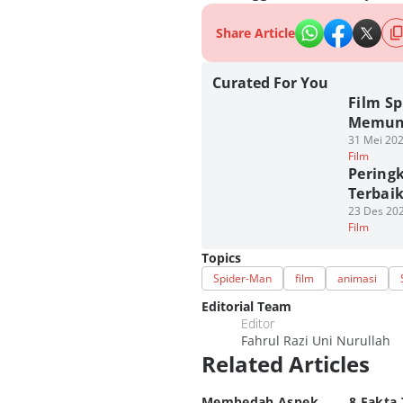
Share Article
Curated For You
Film S
Memunc
31 Mei 202
Film
Peringk
Terbai
23 Des 202
Film
Topics
Spider-Man
film
animasi
Editorial Team
Editor
Fahrul Razi Uni Nurullah
Related Articles
Membedah Aspek
8 Fakta