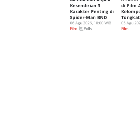
Kesendirian 3
di Film 
Karakter Penting di
Kelomp
Spider-Man BND
Tongka
06 Agu 2026, 10:00 WIB
05 Agu 202
Polls
Film
Film