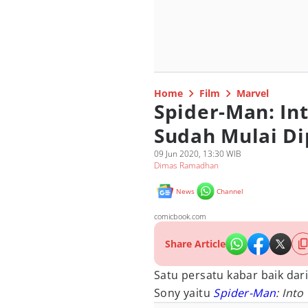
Home
Film
Marvel
Spider-Man: Int
Sudah Mulai Di
09 Jun 2020, 13:30 WIB
Dimas Ramadhan
News
Channel
comicbook.com
Share Article
Satu persatu kabar baik dari
Sony yaitu
Spider-Man
: Int