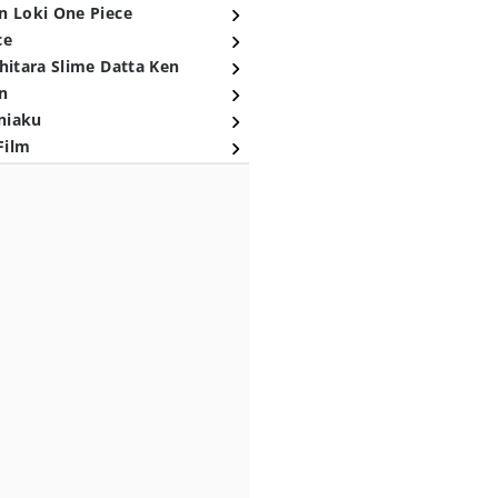
n Loki One Piece
ce
hitara Slime Datta Ken
n
niaku
Film