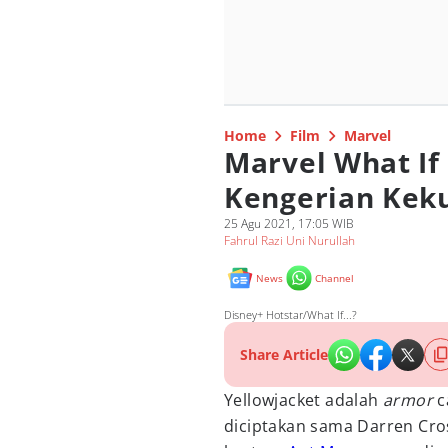
Home
Film
Marvel
Marvel What If
Kengerian Keku
25 Agu 2021, 17:05 WIB
Fahrul Razi Uni Nurullah
News
Channel
Disney+ Hotstar/What If...?
Share Article
Yellowjacket adalah
armor
c
diciptakan sama Darren Cros