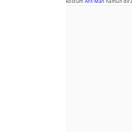
kostum
Ant-Man
namun dira