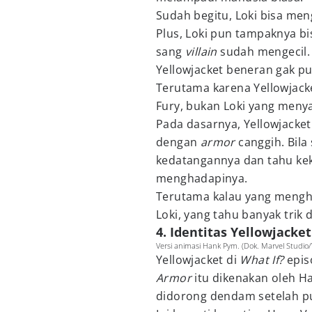
Sudah begitu, Loki bisa meng
Plus, Loki pun tampaknya bi
sang
villain
sudah mengecil
Yellowjacket beneran gak p
Terutama karena Yellowjacke
Fury, bukan Loki yang men
Pada dasarnya, Yellowjacket
dengan
armor
canggih. Bil
kedatangannya dan tahu ke
menghadapinya.
Terutama kalau yang mengha
Loki, yang tahu banyak trik d
4. Identitas Yellowjacket
Versi animasi Hank Pym. (Dok. Marvel Studio/W
Yellowjacket di
What If?
epis
Armor
itu dikenakan oleh 
didorong dendam setelah pu