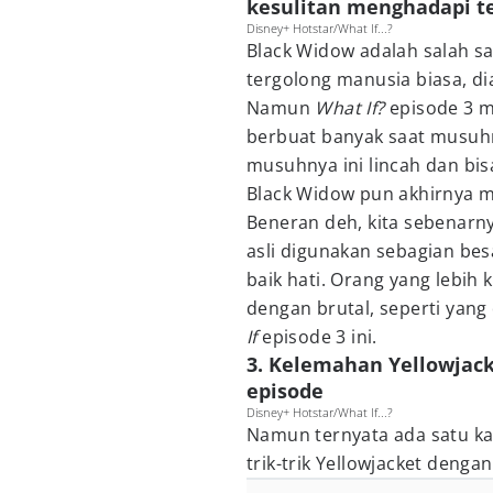
kesulitan menghadapi te
Disney+ Hotstar/What If...?
Black Widow adalah salah s
tergolong manusia biasa, dia
Namun
What If?
episode 3 m
berbuat banyak saat musuhny
musuhnya ini lincah dan bi
Black Widow pun akhirnya m
Beneran deh, kita sebenarnya
asli digunakan sebagian be
baik hati. Orang yang lebih
dengan brutal, seperti yang
If
episode 3 ini.
3. Kelemahan Yellowjack
episode
Disney+ Hotstar/What If...?
Namun ternyata ada satu ka
trik-trik Yellowjacket deng