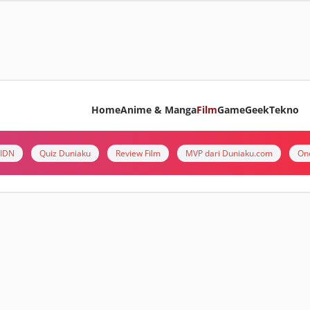
Home
Anime & Manga
Film
Game
Geek
Tekno
i IDN
Quiz Duniaku
Review Film
MVP dari Duniaku.com
On