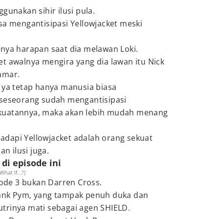
gunakan sihir ilusi pula.
sa mengantisipasi Yellowjacket meski
.
unya harapan saat dia melawan Loki.
t awalnya mengira yang dia lawan itu Nick
yamar.
 ya tetap hanya manusia biasa
a seseorang sudah mengantisipasi
kuatannya, maka akan lebih mudah menang
dapi Yellowjacket adalah orang sekuat
an ilusi juga.
 di episode ini
hat If...?)
ode 3 bukan Darren Cross.
Hank Pym, yang tampak penuh duka dan
trinya mati sebagai agen SHIELD.