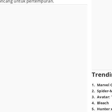
ncang untuk pertempuran.
Trendi
1
.
Marvel 
2
.
Spider-
3
.
Avatar: 
4
.
Bleach
5
.
Hunter 