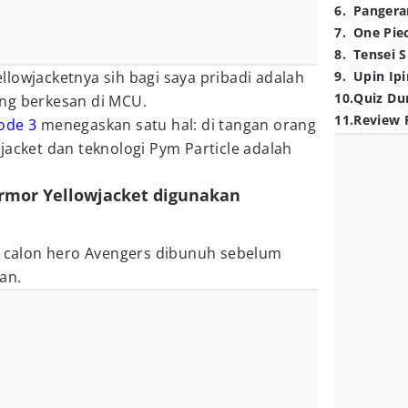
6
.
Pangera
7
.
One Pie
8
.
Tensei S
lowjacketnya sih bagi saya pribadi adalah
9
.
Upin Ipi
10
.
Quiz Du
ng berkesan di MCU.
11
.
Review 
ode 3
menegaskan satu hal: di tangan orang
jacket dan teknologi Pym Particle adalah
 armor Yellowjacket digunakan
 calon hero Avengers dibunuh sebelum
an.