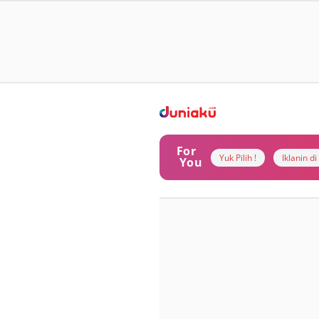
For
Yuk Pilih !
Iklanin d
You