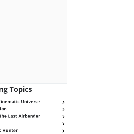
ng Topics
Cinematic Universe
Man
The Last Airbender
x Hunter