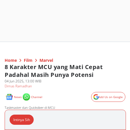
Home
Film
Marvel
8 Karakter MCU yang Mati Cepat
Padahal Masih Punya Potensi
04 Jun 2025, 13:00 WIB
Dimas Ramadhan
News
Channel
Add Us on Google
Taskmaster dan Quicksilver di MCU
Intinya Sih