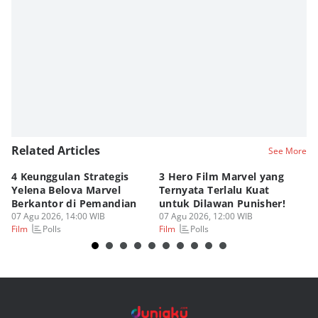
Related Articles
See More
4 Keunggulan Strategis
3 Hero Film Marvel yang
Ul
Yelena Belova Marvel
Ternyata Terlalu Kuat
Ki
Berkantor di Pemandian
untuk Dilawan Punisher!
Me
07 Agu 2026, 14:00 WIB
07 Agu 2026, 12:00 WIB
07
Polls
Polls
Film
Film
Fi