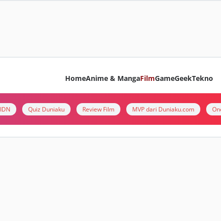
Home
Anime & Manga
Film
Game
Geek
Tekno
i IDN
Quiz Duniaku
Review Film
MVP dari Duniaku.com
On