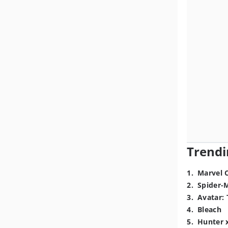
Trendi
1
.
Marvel 
2
.
Spider-
3
.
Avatar: 
4
.
Bleach
5
.
Hunter 