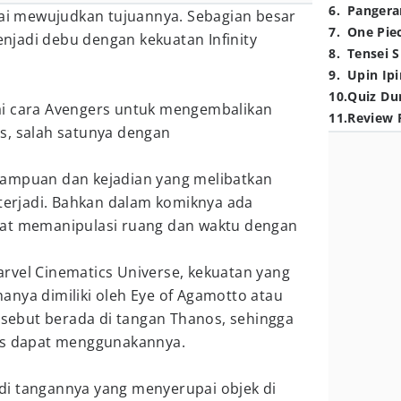
6
.
Pangera
ai mewujudkan tujuannya. Sebagian besar
7
.
One Pie
jadi debu dengan kekuatan Infinity
8
.
Tensei S
9
.
Upin Ipi
10
.
Quiz Du
ai cara Avengers untuk mengembalikan
11
.
Review 
s, salah satunya dengan
mampuan dan kejadian yang melibatkan
 terjadi. Bahkan dalam komiknya ada
pat memanipulasi ruang dan waktu dengan
rvel Cinematics Universe, kekuatan yang
anya dimiliki oleh Eye of Agamotto atau
ersebut berada di tangan Thanos, sehingga
ers dapat menggunakannya.
i tangannya yang menyerupai objek di