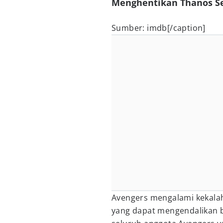
Menghentikan Thanos Se
Sumber: imdb[/caption]
Avengers mengalami kekalaha
yang dapat mengendalikan b