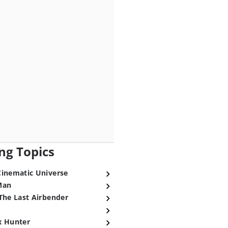
ng Topics
Cinematic Universe
Man
The Last Airbender
x Hunter