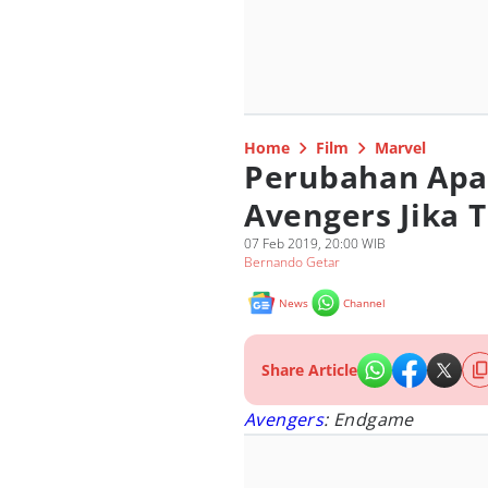
Home
Film
Marvel
Perubahan Apa
Avengers Jika T
07 Feb 2019, 20:00 WIB
Bernando Getar
News
Channel
Share Article
Avengers
: Endgame