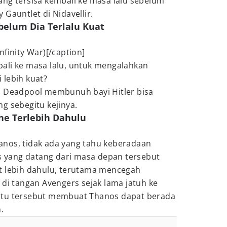
ang tersisa kembali ke masa lalu sebelum
Gauntlet di Nidavellir.
elum Dia Terlalu Kuat
finity War)[/caption]
ali ke masa lalu, untuk mengalahkan
 lebih kuat?
i Deadpool membunuh bayi Hitler bisa
g sebegitu kejinya.
ne Terlebih Dahulu
nos, tidak ada yang tahu keberadaan
rs yang datang dari masa depan tersebut
t lebih dahulu, terutama mencegah
 di tangan Avengers sejak lama jatuh ke
atu tersebut membuat Thanos dapat berada
.