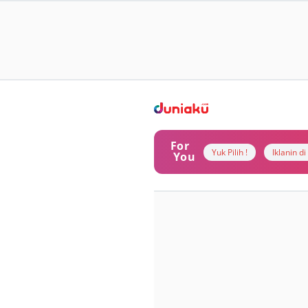
For
Yuk Pilih !
Iklanin d
You