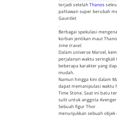
terjadi setelah
Thanos
seles
pahlawan super berubah men
Gauntlet
.
Berbagai spekulasi mengen
korban jentikan maut Thano
time travel.
Dalam universe Marvel, ke
perjalanan waktu seringkali
beberapa karakter yang da
mudah.
Namun hingga kini dalam Ma
dapat memanipulasi waktu h
Time Stone. Saat ini batu t
sulit untuk anggota Aveng
Sebuah figur Thor
menunjukkan sebuah objek d