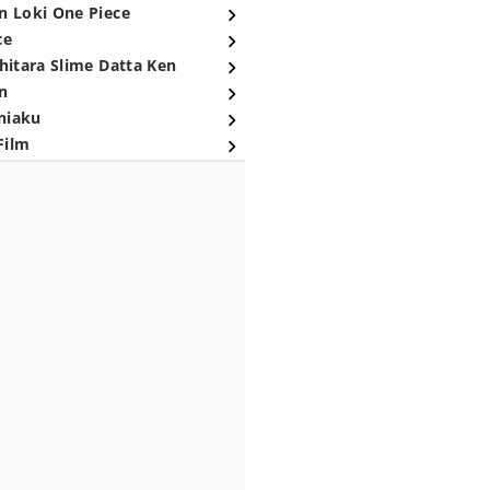
n Loki One Piece
ce
hitara Slime Datta Ken
n
niaku
Film