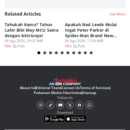
Related Articles
See More
Tahukah Kamu? Tahun
Apakah Ned Leeds Mulai
8 
Lahir Bibi May MCU Sama
Ingat Peter Parker di
Ta
dengan Aktrisnya!
Spider-Man Brand New
M
06 Agu 2026, 20:02 WIB
Day?
06 Agu 2026, 17:00 WIB
06
Polls
Polls
Film
Film
Fi
About Us
Editorial Team
Contact Us
Terms of Services
Pedoman Media Siber
Index
Sitemap
Follow Us
Download