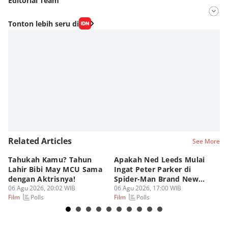
Editorial Team
Editor
Tonton lebih seru di
Fahrul Razi Uni Nurullah
Editor
Dimas Ramadhan
Related Articles
See More
Tahukah Kamu? Tahun
Apakah Ned Leeds Mulai
8 
Lahir Bibi May MCU Sama
Ingat Peter Parker di
Ta
dengan Aktrisnya!
Spider-Man Brand New
M
06 Agu 2026, 20:02 WIB
Day?
06 Agu 2026, 17:00 WIB
06
Polls
Polls
Film
Film
Fi