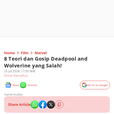
Home
Film
Marvel
8 Teori dan Gosip Deadpool and
Wolverine yang Salah!
25 Jul 2024, 17:00 WIB
Dimas Ramadhan
News
Channel
Add Us on Google
marvel studios
Share Article