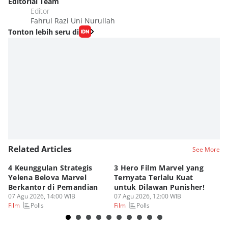
Editorial Team
Editor
Fahrul Razi Uni Nurullah
Tonton lebih seru di
Related Articles
See More
4 Keunggulan Strategis
3 Hero Film Marvel yang
Ul
Yelena Belova Marvel
Ternyata Terlalu Kuat
Ki
Berkantor di Pemandian
untuk Dilawan Punisher!
Me
07 Agu 2026, 14:00 WIB
07 Agu 2026, 12:00 WIB
07
Polls
Polls
Film
Film
Fi