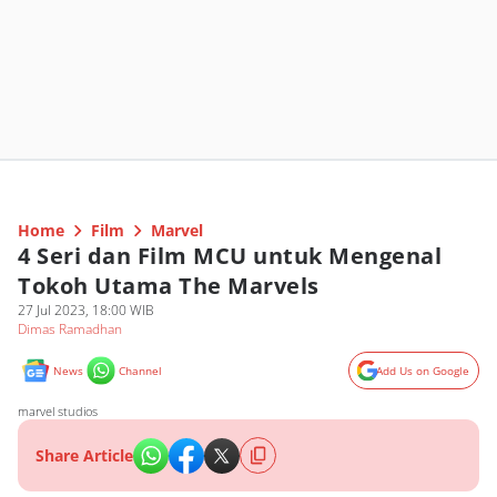
Home
Film
Marvel
4 Seri dan Film MCU untuk Mengenal
Tokoh Utama The Marvels
27 Jul 2023, 18:00 WIB
Dimas Ramadhan
News
Channel
Add Us on Google
marvel studios
Share Article