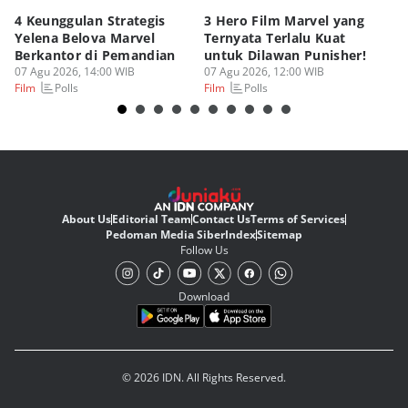
4 Keunggulan Strategis
3 Hero Film Marvel yang
Ul
Yelena Belova Marvel
Ternyata Terlalu Kuat
Ki
Berkantor di Pemandian
untuk Dilawan Punisher!
Me
07 Agu 2026, 14:00 WIB
07 Agu 2026, 12:00 WIB
07
Polls
Polls
Film
Film
Fi
About Us
Editorial Team
Contact Us
Terms of Services
Pedoman Media Siber
Index
Sitemap
Follow Us
Download
© 2026 IDN. All Rights Reserved.