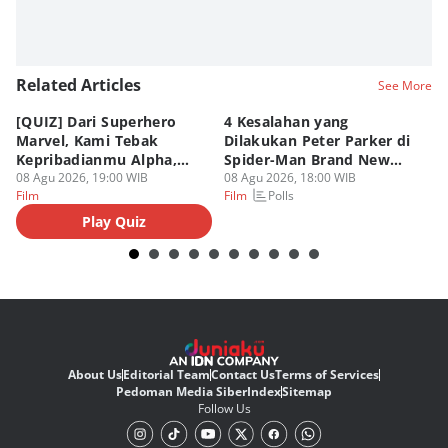
Related Articles
See More
[QUIZ] Dari Superhero
4 Kesalahan yang
4 
Marvel, Kami Tebak
Dilakukan Peter Parker di
Fa
Kepribadianmu Alpha,
Spider-Man Brand New
A
Beta, atau Omega
08 Agu 2026, 19:00 WIB
Day
08 Agu 2026, 18:00 WIB
08
Polls
Film
Film
Fi
Play Quiz
About Us
Editorial Team
Contact Us
Terms of Services
Pedoman Media Siber
Index
Sitemap
Follow Us