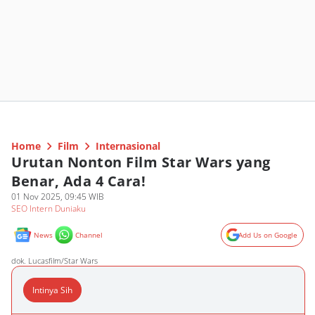
Home
Film
Internasional
Urutan Nonton Film Star Wars yang
Benar, Ada 4 Cara!
01 Nov 2025, 09:45 WIB
SEO Intern Duniaku
News
Channel
Add Us on Google
dok. Lucasfilm/Star Wars
Intinya Sih