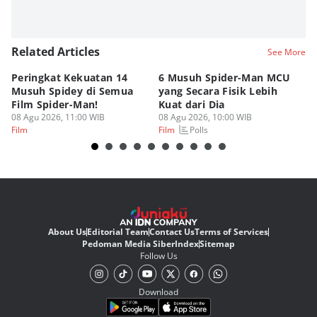
Related Articles
See More
Peringkat Kekuatan 14
6 Musuh Spider-Man MCU
4 
Musuh Spidey di Semua
yang Secara Fisik Lebih
Ye
Film Spider-Man!
Kuat dari Dia
B
08 Agu 2026, 11:00 WIB
08 Agu 2026, 10:00 WIB
07
Polls
Film
Film
Fi
About Us
Editorial Team
Contact Us
Terms of Services
Pedoman Media Siber
Index
Sitemap
Follow Us
Download