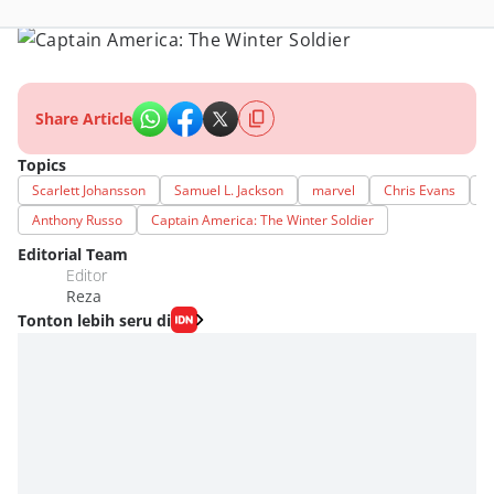
Share Article
Topics
Scarlett Johansson
Samuel L. Jackson
marvel
Chris Evans
A
Anthony Russo
Captain America: The Winter Soldier
Editorial Team
Editor
Reza
Tonton lebih seru di