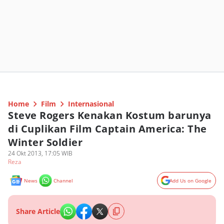
Home
Film
Internasional
Steve Rogers Kenakan Kostum barunya
di Cuplikan Film Captain America: The
Winter Soldier
24 Okt 2013, 17:05 WIB
Reza
News
Channel
Add Us on Google
Share Article