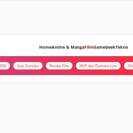
Home
Anime & Manga
Film
Game
Geek
Tekno
i IDN
Quiz Duniaku
Review Film
MVP dari Duniaku.com
On