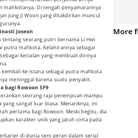
 mahkotanya. Di tengah penyamarannya
ngan Jung Ji Woon yang ditakdirkan muncul
gurunya.
More 
inasti Joseon
 tentang seorang putri bernama Li Hwi
 putra mahkota. Kelahirannya sebagai
sebagai kesialan yang membuat dirinya
ana.
kembali ke istana sebagai putra mahkota
nya meninggal karena suatu penyakit.
a bagi Rowoon SF9
merankan seorang raja perempuan mampu
ang sangat luar biasa. Menariknya, ini
ah pertama bagi Rowoon. Meski begitu, dia
kan karakter unik yang jatuh cinta pada
berkarier di dunia seni peran dalam serial