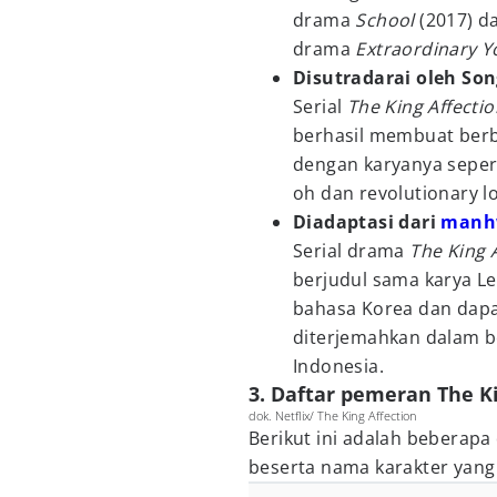
drama
School
(2017) d
drama
Extraordinary Y
Disutradarai oleh So
Serial
The King Affecti
berhasil membuat berba
dengan karyanya sepert
oh dan revolutionary l
Diadaptasi dari
manh
Serial drama
The King 
berjudul sama karya L
bahasa Korea dan dapa
diterjemahkan dalam 
Indonesia.
3. Daftar pemeran The Ki
dok. Netflix/ The King Affection
Berikut ini adalah beberapa
beserta nama karakter yang