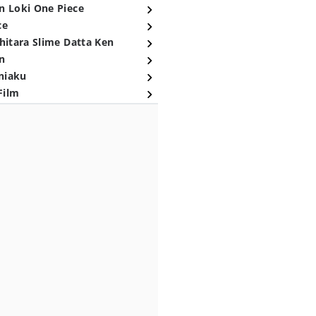
n Loki One Piece
ce
hitara Slime Datta Ken
n
niaku
Film