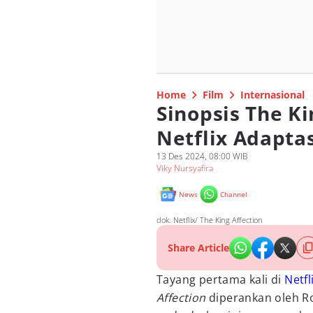
Home
Film
Internasional
Sinopsis The Ki
Netflix Adapt
13 Des 2024, 08:00 WIB
Viky Nursyafira
News
Channel
dok. Netflix/ The King Affection
Share Article
Tayang pertama kali di
Netfl
Affection
diperankan oleh R