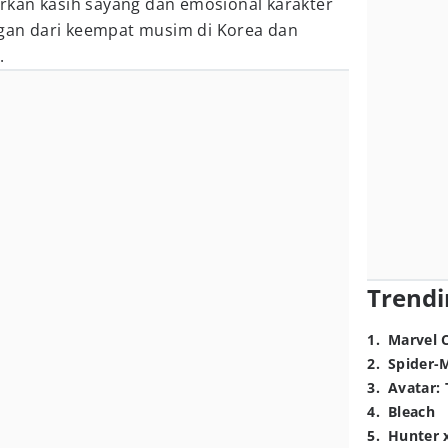
kan kasih sayang dan emosional karakter
egan dari keempat musim di Korea dan
.
Trendi
1
.
Marvel 
2
.
Spider-
3
.
Avatar: 
4
.
Bleach
5
.
Hunter 