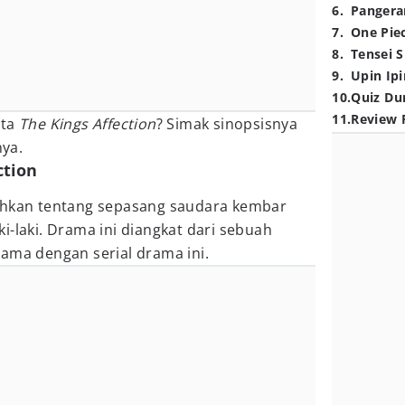
6
.
Pangera
7
.
One Pie
8
.
Tensei S
9
.
Upin Ipi
10
.
Quiz Du
11
.
Review 
ita
The Kings Affection
? Simak sinopsisnya
ya.
ction
hkan tentang sepasang saudara kembar
i-laki. Drama ini diangkat dari sebuah
ama dengan serial drama ini.