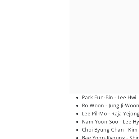
Park Eun-Bin - Lee Hwi
Ro Woon - Jung Ji-Woo
Lee Pil-Mo - Raja Yejon
Nam Yoon-Soo - Lee H
Choi Byung-Chan - Kim
Bae Yoon-Kyoung - Shi