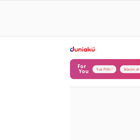
For
Yuk Pilih !
Iklanin d
You