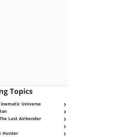
ng Topics
Cinematic Universe
Man
The Last Airbender
x Hunter