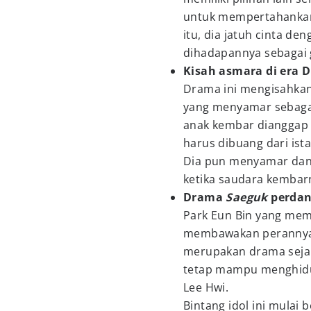
untuk mempertahankan
itu, dia jatuh cinta de
dihadapannya sebagai 
Kisah asmara di era D
Drama ini mengisahkan
yang menyamar sebagai
anak kembar dianggap 
harus dibuang dari ist
Dia pun menyamar dan 
ketika saudara kembar
Drama
Saeguk
perdan
Park Eun Bin yang me
membawakan perannya y
merupakan drama sejar
tetap mampu menghidup
Lee Hwi.
Bintang idol ini mulai 