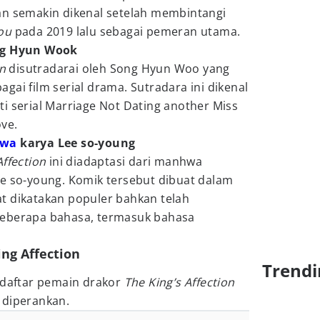
an semakin dikenal setelah membintangi
ou
pada 2019 lalu sebagai pemeran utama.
ng Hyun Wook
on
disutradarai oleh Song Hyun Woo yang
gai film serial drama. Sutradara ini dikenal
i serial Marriage Not Dating another Miss
ove.
wa
karya Lee so-young
Affection
ini diadaptasi dari manhwa
ee so-young. Komik tersebut dibuat dalam
t dikatakan populer bahkan telah
beberapa bahasa, termasuk bahasa
ng Affection
Trendi
 daftar pemain drakor
The King’s Affection
 diperankan.