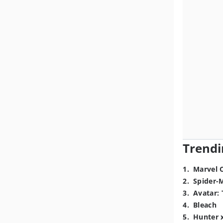
Trendi
1
.
Marvel 
2
.
Spider-
3
.
Avatar: 
4
.
Bleach
5
.
Hunter 