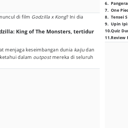
6
.
Pangera
7
.
One Pie
muncul di film
Godzilla x Kong
? Ini dia
8
.
Tensei S
9
.
Upin Ipi
zilla: King of The Monsters, tertidur
10
.
Quiz Du
11
.
Review 
at menjaga keseimbangan dunia
kaiju
dan
iketahui dalam
outpost
mereka di seluruh