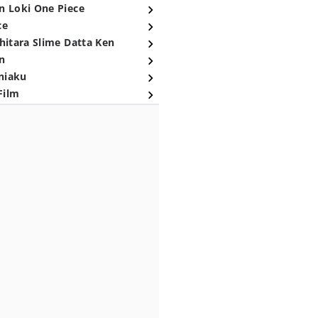
n Loki One Piece
ce
hitara Slime Datta Ken
n
niaku
Film