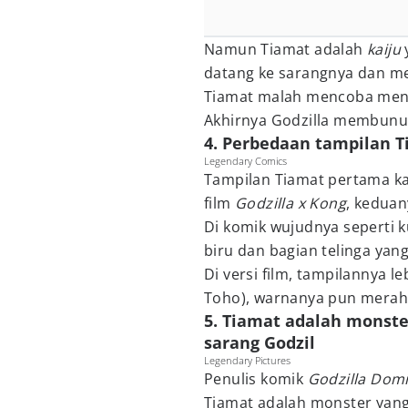
Namun Tiamat adalah
kaiju
datang ke sarangnya dan m
Tiamat malah mencoba men
Akhirnya Godzilla membunuh
4. Perbedaan tampilan T
Legendary Comics
Tampilan Tiamat pertama kali
film
Godzilla x Kong
, keduan
Di komik wujudnya seperti 
biru dan bagian telinga yang 
Di versi film, tampilannya l
Toho), warnanya pun merah 
5. Tiamat adalah monst
sarang Godzil
Legendary Pictures
Penulis komik
Godzilla Dom
Tiamat adalah monster yan