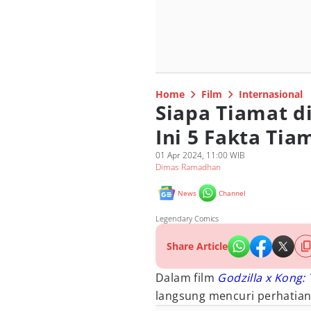
Home
Film
Internasional
Siapa Tiamat di
Ini 5 Fakta Tia
01 Apr 2024, 11:00 WIB
Dimas Ramadhan
News
Channel
Legendary Comics
Share Article
Dalam film
Godzilla x Kong:
langsung mencuri perhatian 