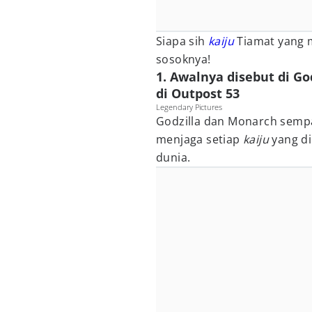
Siapa sih
kaiju
Tiamat yang 
sosoknya!
1. Awalnya disebut di God
di Outpost 53
Legendary Pictures
Godzilla dan Monarch semp
menjaga setiap
kaiju
yang d
dunia.