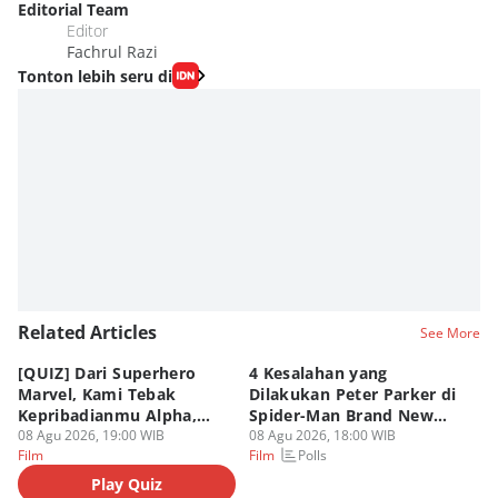
Editorial Team
Editor
Fachrul Razi
Tonton lebih seru di
Related Articles
See More
[QUIZ] Dari Superhero
4 Kesalahan yang
4 
Marvel, Kami Tebak
Dilakukan Peter Parker di
Fa
Kepribadianmu Alpha,
Spider-Man Brand New
A
Beta, atau Omega
08 Agu 2026, 19:00 WIB
Day
08 Agu 2026, 18:00 WIB
08
Polls
Film
Film
Fi
Play Quiz