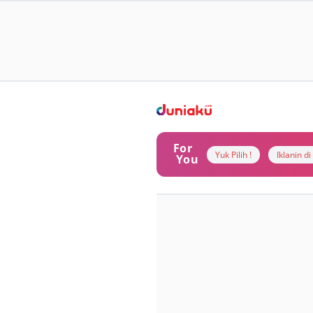
For
Yuk Pilih !
Iklanin d
You