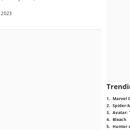
l 2023
Trendi
1
.
Marvel 
2
.
Spider-
3
.
Avatar: 
4
.
Bleach
5
.
Hunter 