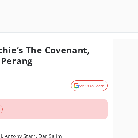
chie’s The Covenant,
 Perang
Add Us on Google
al, Antony Starr, Dar Salim