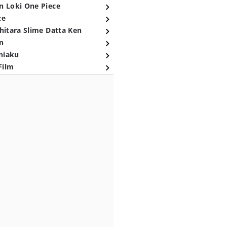
n Loki One Piece
ce
hitara Slime Datta Ken
n
niaku
Film