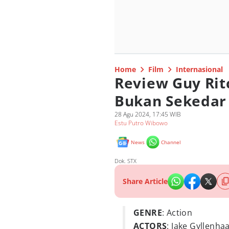
Home
Film
Internasional
Review Guy Rit
Bukan Sekedar
28 Agu 2024, 17:45 WIB
Estu Putro Wibowo
News
Channel
Dok. STX
Share Article
GENRE
: Action
ACTORS
: Jake Gyllenha