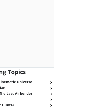
ng Topics
Cinematic Universe
Man
The Last Airbender
x Hunter