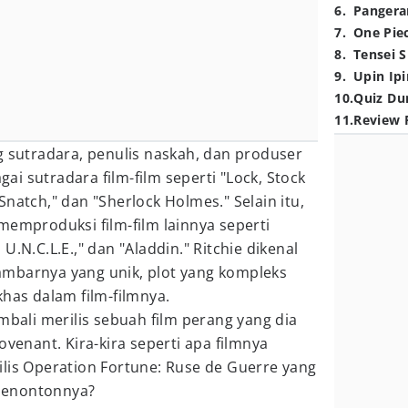
6
.
Pangera
7
.
One Pie
8
.
Tensei S
9
.
Upin Ipi
10
.
Quiz Du
11
.
Review 
g sutradara, penulis naskah, dan produser
agai sutradara film-film seperti "Lock, Stock
natch," dan "Sherlock Holmes." Selain itu,
memproduksi film-film lainnya seperti
U.N.C.L.E.," dan "Aladdin." Ritchie dikenal
mbarnya yang unik, plot yang kompleks
khas dalam film-filmnya.
mbali merilis sebuah film perang yang dia
ovenant. Kira-kira seperti apa filmnya
lis Operation Fortune: Ruse de Guerre yang
i penontonnya?