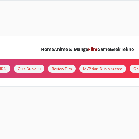
Home
Anime & Manga
Film
Game
Geek
Tekno
i IDN
Quiz Duniaku
Review Film
MVP dari Duniaku.com
On