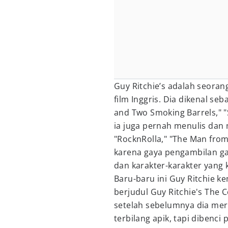
Guy Ritchie’s adalah seoran
film Inggris. Dia dikenal seb
and Two Smoking Barrels," "S
ia juga pernah menulis dan 
"RocknRolla," "The Man from 
karena gaya pengambilan ga
dan karakter-karakter yang 
Baru-baru ini Guy Ritchie ke
berjudul Guy Ritchie's The C
setelah sebelumnya dia meri
terbilang apik, tapi dibenc