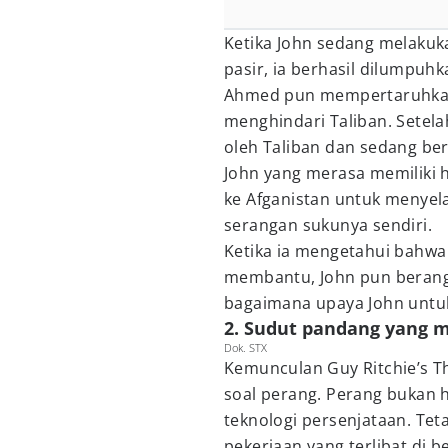
Ketika John sedang melaku
pasir, ia berhasil dilumpuhk
Ahmed pun mempertaruhka
menghindari Taliban. Setela
oleh Taliban dan sedang ber
John yang merasa memiliki 
ke Afganistan untuk menye
serangan sukunya sendiri.
Ketika ia mengetahui bahwa
membantu, John pun berangk
bagaimana upaya John untu
2. Sudut pandang yang 
Dok. STX
Kemunculan Guy Ritchie’s T
soal perang. Perang bukan 
teknologi persenjataan. Tet
pekerjaan yang terlibat di b