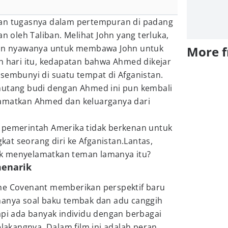
kan tugasnya dalam pertempuran di padang
an oleh Taliban. Melihat John yang terluka,
n nyawanya untuk membawa John untuk
More 
h hari itu, kedapatan bahwa Ahmed dikejar
sembunyi di suatu tempat di Afganistan.
hutang budi dengan Ahmed ini pun kembali
lamatkan Ahmed dan keluarganya dari
 pemerintah Amerika tidak berkenan untuk
at seorang diri ke Afganistan.Lantas,
k menyelamatkan teman lamanya itu?
menarik
he Covenant memberikan perspektif baru
hanya soal baku tembak dan adu canggih
api ada banyak individu dengan berbagai
elakangnya. Dalam film ini adalah peran