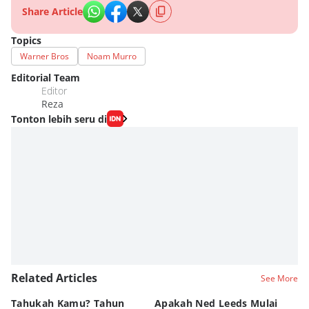
Share Article
Topics
Warner Bros
Noam Murro
Editorial Team
Editor
Reza
Tonton lebih seru di
Related Articles
See More
Tahukah Kamu? Tahun
Apakah Ned Leeds Mulai
8 