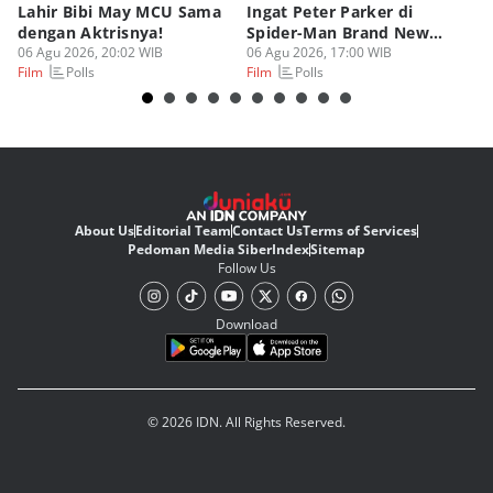
Lahir Bibi May MCU Sama
Ingat Peter Parker di
Ta
dengan Aktrisnya!
Spider-Man Brand New
M
06 Agu 2026, 20:02 WIB
Day?
06 Agu 2026, 17:00 WIB
06
Polls
Polls
Film
Film
Fi
About Us
Editorial Team
Contact Us
Terms of Services
Pedoman Media Siber
Index
Sitemap
Follow Us
Download
© 2026 IDN. All Rights Reserved.