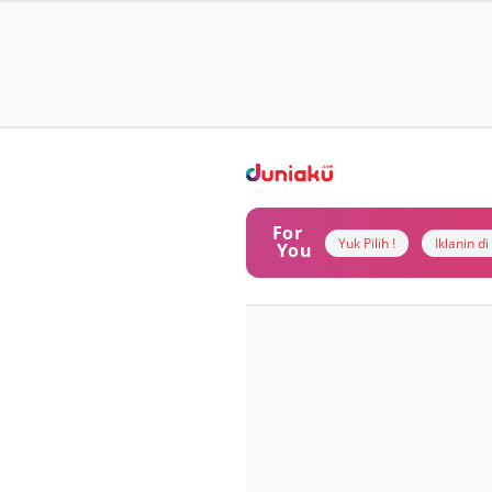
For
Yuk Pilih !
Iklanin d
You