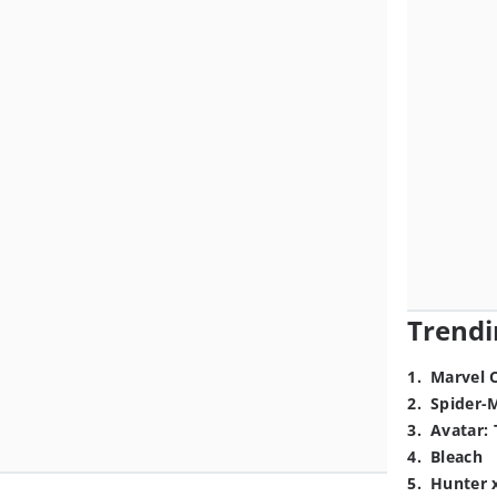
Trendi
1
.
Marvel 
2
.
Spider-
3
.
Avatar: 
4
.
Bleach
5
.
Hunter 