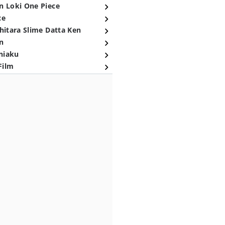
n Loki One Piece
ce
hitara Slime Datta Ken
n
niaku
Film