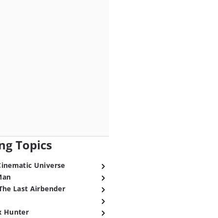
ng Topics
Cinematic Universe
Man
The Last Airbender
x Hunter