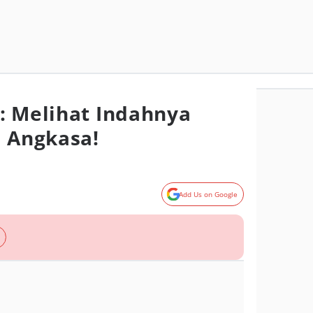
: Melihat Indahnya
i Angkasa!
Add Us on Google