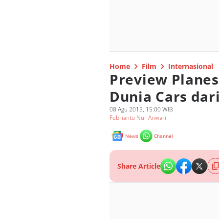
Home
Film
Internasional
Preview Planes
Dunia Cars dar
08 Agu 2013, 15:00 WIB
Febrianto Nur Anwari
News
Channel
Share Article