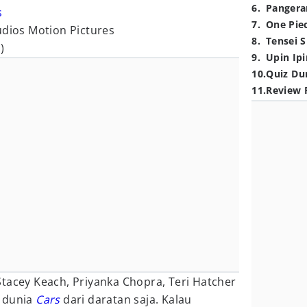
6
.
Pangera
s
7
.
One Pie
udios Motion Pictures
8
.
Tensei S
)
9
.
Upin Ipi
10
.
Quiz Du
11
.
Review 
 Stacey Keach, Priyanka Chopra, Teri Hatcher
g dunia
Cars
dari daratan saja. Kalau