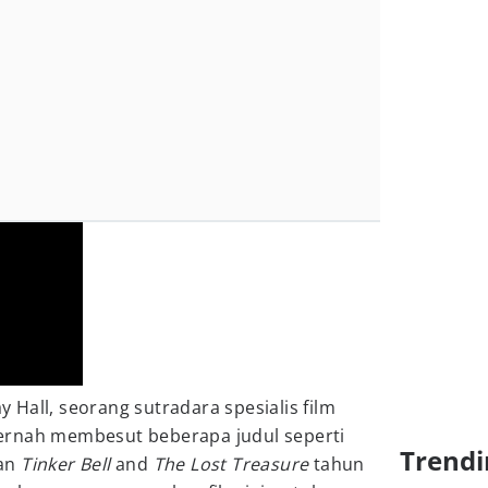
ay Hall, seorang sutradara spesialis film
ernah membesut beberapa judul seperti
Trendi
dan
Tinker Bell
and
The Lost Treasure
tahun