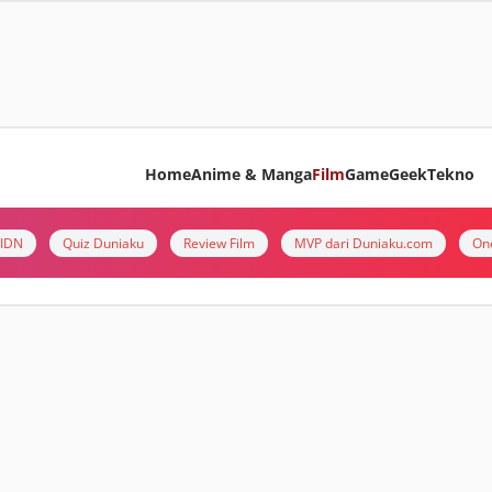
Home
Anime & Manga
Film
Game
Geek
Tekno
i IDN
Quiz Duniaku
Review Film
MVP dari Duniaku.com
On