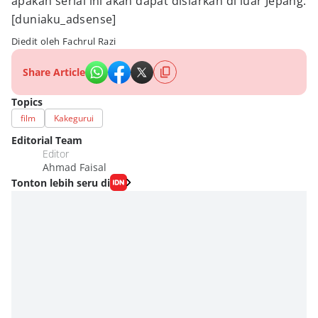
apakah serial ini akan dapat disiarkan di luar Jepang.
[duniaku_adsense]
Diedit oleh Fachrul Razi
Share Article
Topics
film
Kakegurui
Editorial Team
Editor
Ahmad Faisal
Tonton lebih seru di