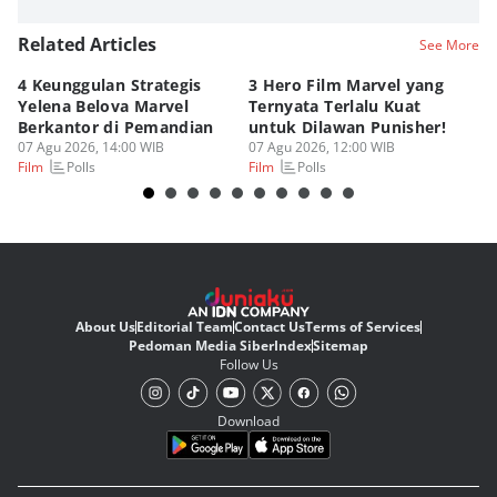
Related Articles
See More
4 Keunggulan Strategis
3 Hero Film Marvel yang
Ul
Yelena Belova Marvel
Ternyata Terlalu Kuat
Ki
Berkantor di Pemandian
untuk Dilawan Punisher!
Me
07 Agu 2026, 14:00 WIB
07 Agu 2026, 12:00 WIB
07
Polls
Polls
Film
Film
Fi
About Us
Editorial Team
Contact Us
Terms of Services
Pedoman Media Siber
Index
Sitemap
Follow Us
Download