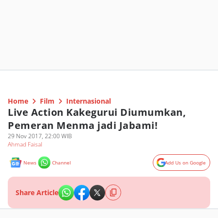
Home
Film
Internasional
Live Action Kakegurui Diumumkan,
Pemeran Menma jadi Jabami!
29 Nov 2017, 22:00 WIB
Ahmad Faisal
News
Channel
Add Us on Google
Share Article