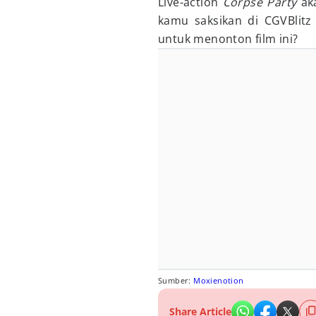
Live-action
Corpse Party
ak
kamu saksikan di CGVBlitz
untuk menonton film ini?
Sumber:
Moxienotion
Share Article