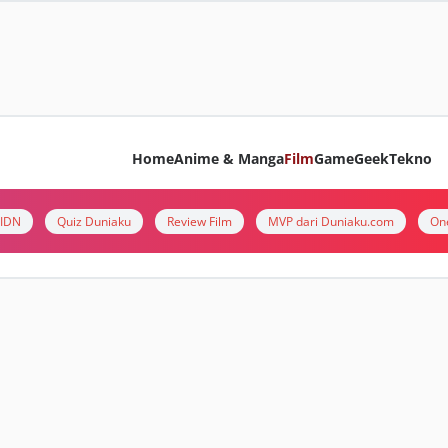
Home
Anime & Manga
Film
Game
Geek
Tekno
i IDN
Quiz Duniaku
Review Film
MVP dari Duniaku.com
On