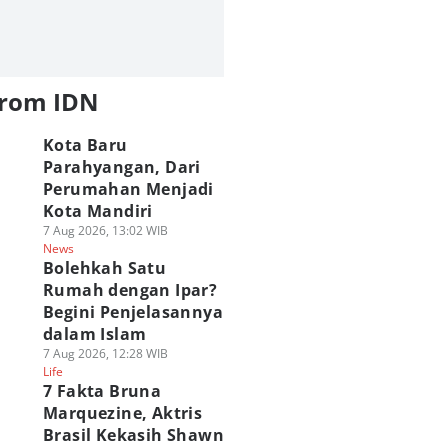
from IDN
Kota Baru
Parahyangan, Dari
Perumahan Menjadi
Kota Mandiri
7 Aug 2026, 13:02 WIB
News
Bolehkah Satu
Rumah dengan Ipar?
Begini Penjelasannya
dalam Islam
7 Aug 2026, 12:28 WIB
Life
7 Fakta Bruna
Marquezine, Aktris
Brasil Kekasih Shawn