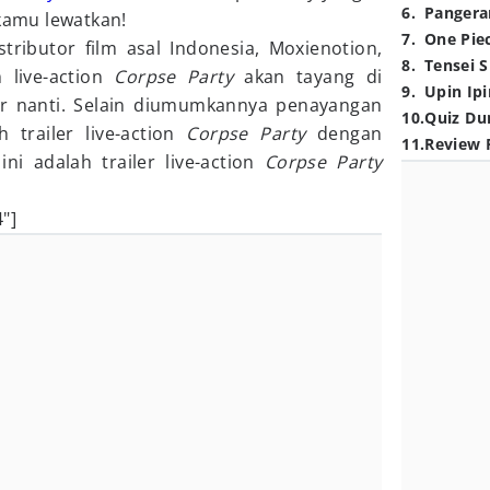
6
.
Pangera
 kamu lewatkan!
7
.
One Pie
stributor film asal Indonesia, Moxienotion,
8
.
Tensei S
 live-action
Corpse Party
akan tayang di
9
.
Upin Ipi
r nanti. Selain diumumkannya penayangan
10
.
Quiz Du
ah trailer live-action
Corpse Party
dengan
11
.
Review 
 ini adalah trailer live-action
Corpse Party
"]