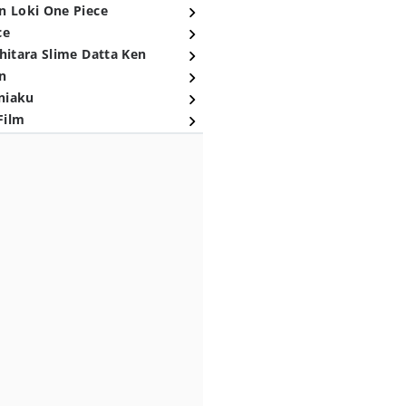
n Loki One Piece
ce
hitara Slime Datta Ken
n
niaku
Film