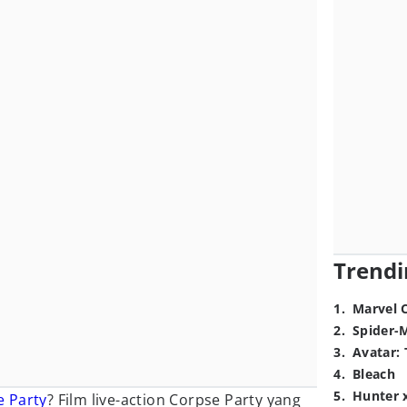
Trendi
1
.
Marvel 
2
.
Spider-
3
.
Avatar: 
4
.
Bleach
5
.
Hunter 
e Party
? Film live-action Corpse Party yang