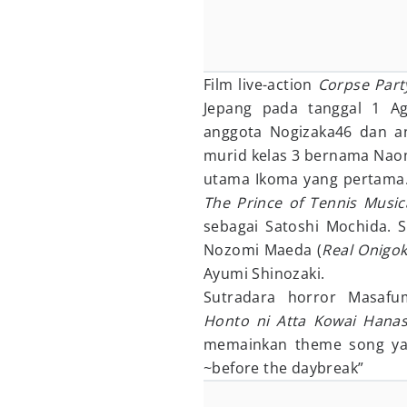
Film live-action
Corpse Part
Jepang pada tanggal 1 Agu
anggota Nogizaka46 dan a
murid kelas 3 bernama Naom
utama Ikoma yang pertama.
The Prince of Tennis Musi
sebagai Satoshi Mochida.
Nozomi Maeda (
Real Onigok
Ayumi Shinozaki.
Sutradara horror Masaf
Honto ni Atta Kowai Hanas
memainkan theme song yang
~before the daybreak”