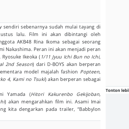
y
sendiri sebenarnya sudah mulai tayang di
stus lalu. Film ini akan dibintangi oleh
nggota AKB48 Rina Ikoma sebagai seorang
i Nakashima. Peran ini akan menjadi peran
 Ryosuke Ikeoka (
1/11 Jyuu Ichi Bun no Ichi,
cal 2nd Season
) dari D-BOYS akan berperan
 Sementara model majalah fashion
Popteen
,
ko 4, Kami no Tsuki
) akan berperan sebagai
Tonton lebi
umi Yamada (
Hitori Kakurenbo Gekijoban,
hi
) akan mengarahkan film ini. Asami Imai
 kita dengarkan pada trailer, “Babbylon