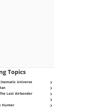
ng Topics
Cinematic Universe
Man
The Last Airbender
x Hunter