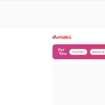
For
Yuk Pilih !
Iklanin d
You