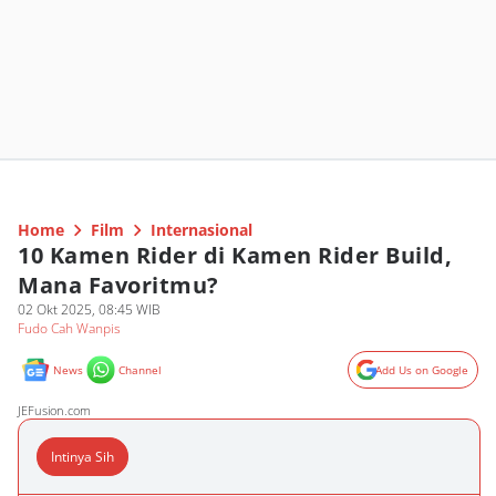
Home
Film
Internasional
10 Kamen Rider di Kamen Rider Build,
Mana Favoritmu?
02 Okt 2025, 08:45 WIB
Fudo Cah Wanpis
News
Channel
Add Us on Google
JEFusion.com
Intinya Sih