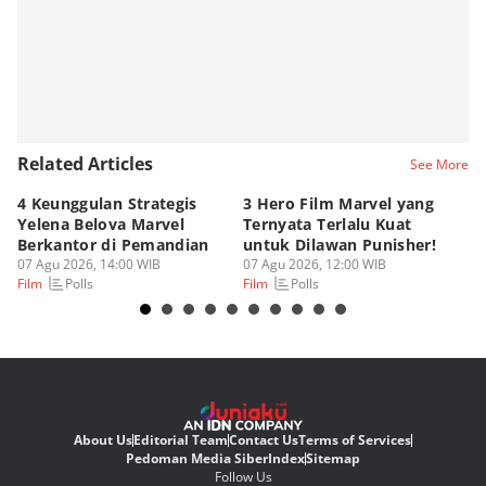
Related Articles
See More
4 Keunggulan Strategis
3 Hero Film Marvel yang
Ul
Yelena Belova Marvel
Ternyata Terlalu Kuat
Ki
Berkantor di Pemandian
untuk Dilawan Punisher!
Me
07 Agu 2026, 14:00 WIB
07 Agu 2026, 12:00 WIB
07
Polls
Polls
Film
Film
Fi
About Us
Editorial Team
Contact Us
Terms of Services
Pedoman Media Siber
Index
Sitemap
Follow Us