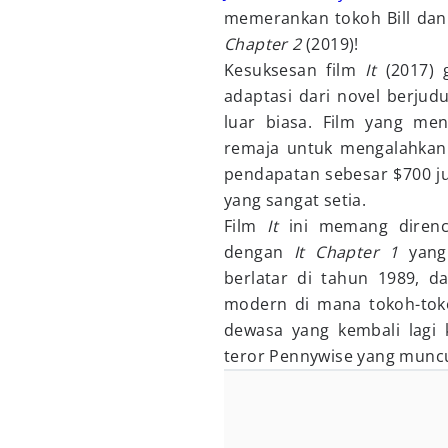
memerankan tokoh Bill dan 
Chapter 2
(2019)!
Kesuksesan film
It
(2017)
adaptasi dari novel berju
luar biasa. Film yang me
remaja untuk mengalahkan 
pendapatan sebesar $700 j
yang sangat setia.
Film
It
ini memang direnc
dengan
It
Chapter 1
yang
berlatar di tahun 1989, 
modern di mana tokoh-toko
dewasa yang kembali lagi 
teror Pennywise yang muncul