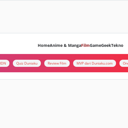
Home
Anime & Manga
Film
Game
Geek
Tekno
i IDN
Quiz Duniaku
Review Film
MVP dari Duniaku.com
On