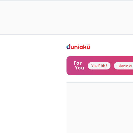
For
Yuk Pilih !
Iklanin d
You