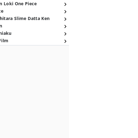
n Loki One Piece
ce
hitara Slime Datta Ken
n
niaku
Film