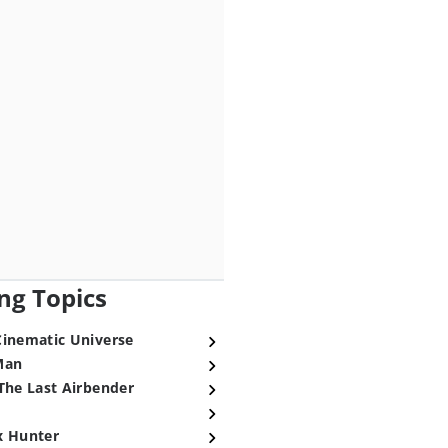
ng Topics
Cinematic Universe
Man
The Last Airbender
x Hunter