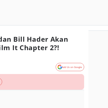
an Bill Hader Akan
lm It Chapter 2?!
Add Us on Google