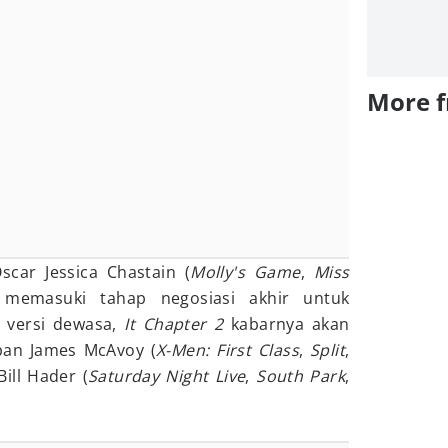
More 
scar Jessica Chastain (
Molly's Game
,
Miss
 memasuki tahap negosiasi akhir untuk
 versi dewasa,
It Chapter 2
kabarnya akan
pan James McAvoy (
X-Men
: First Class
,
Split
,
ill Hader (
Saturday Night Live
,
South Park
,