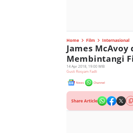
Home
Film
Internasional
James McAvoy d
Membintangi Fi
14 Apr 2018, 19:00 WIB
Gusti Rosyam Fadli
News
Channel
Share Article