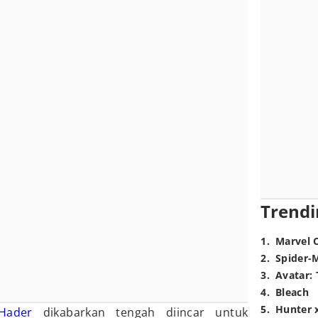
Trendi
1
.
Marvel 
2
.
Spider-
3
.
Avatar: 
4
.
Bleach
5
.
Hunter 
 Hader
dikabarkan tengah diincar untuk