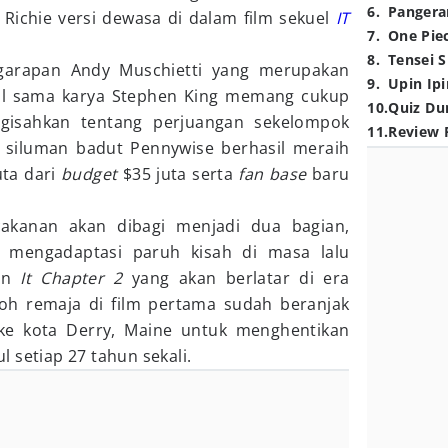
6
.
Pangera
Richie versi dewasa di dalam film sekuel
IT
7
.
One Pie
8
.
Tensei S
 garapan Andy Muschietti yang merupakan
9
.
Upin Ipi
dul sama karya Stephen King memang cukup
10
.
Quiz Du
ngisahkan tentang perjuangan sekelompok
11
.
Review 
siluman badut Pennywise berhasil meraih
uta dari
budget
$35 juta serta
fan base
baru
akanan akan dibagi menjadi dua bagian,
 mengadaptasi paruh kisah di masa lalu
dan
It
Chapter 2
yang akan berlatar di era
h remaja di film pertama sudah beranjak
ke kota Derry, Maine untuk menghentikan
 setiap 27 tahun sekali.