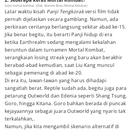
2. Seberapa keras Mortal Kombat?
Goro mortal kombat. (Dok. Warner Bros./Mortal Kombat)
Latar waktu kisah
Panji Tengkorak
versi film tidak
pernah dijelaskan secara gamblang. Namun, ada
perkiraan ceritanya berlangsung sekitar abad ke-15.
Jika benar begitu, itu berarti Panji hidup di era
ketika Earthrealm sedang mengalami kekalahan
beruntun dalam turnamen Mortal Kombat,
serangkaian losing streak yang baru akan berakhir
berabad-abad kemudian, saat Liu Kang muncul
sebagai pemenang di abad ke-20.
Di era itu, lawan-lawan yang harus dihadapi
sangatlah berat. Reptile sudah ada, begitu juga para
petarung Outworld dan Edenia seperti Shang Tsung,
Goro, hingga Kitana. Goro bahkan berada di puncak
kejayaannya sebagai juara Outworld yang nyaris tak
terkalahkan,.
Namun, jika kita mengambil skenario alternatif di