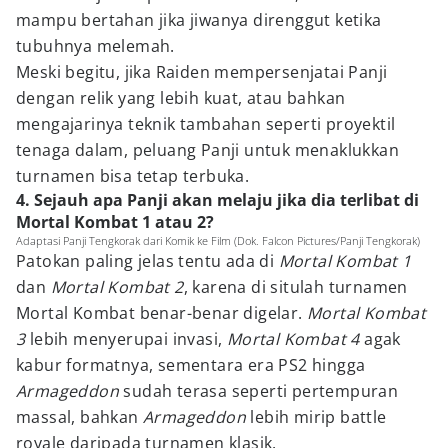
mampu bertahan jika jiwanya direnggut ketika
tubuhnya melemah.
Meski begitu, jika Raiden mempersenjatai Panji
dengan relik yang lebih kuat, atau bahkan
mengajarinya teknik tambahan seperti proyektil
tenaga dalam, peluang Panji untuk menaklukkan
turnamen bisa tetap terbuka.
4. Sejauh apa Panji akan melaju jika dia terlibat di
Mortal Kombat 1 atau 2?
Adaptasi Panji Tengkorak dari Komik ke Film (Dok. Falcon Pictures/Panji Tengkorak)
Patokan paling jelas tentu ada di
Mortal Kombat 1
dan
Mortal Kombat 2
, karena di situlah turnamen
Mortal Kombat benar-benar digelar.
Mortal Kombat
3
lebih menyerupai invasi,
Mortal Kombat 4
agak
kabur formatnya, sementara era PS2 hingga
Armageddon
sudah terasa seperti pertempuran
massal, bahkan
Armageddon
lebih mirip battle
royale daripada turnamen klasik.