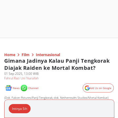
Home
Film
Internasional
Gimana Jadinya Kalau Panji Tengkorak
Diajak Raiden ke Mortal Kombat?
01 Sep 2025, 13:00 WIB
Fahrul Razi Uni Nurullah
News
Channel
Add Us on Google
(Dok. Falcon Pictures/Panji Tengkorak, dok. Netherrealm Studios/Mortal Kombat)
Intinya Sih