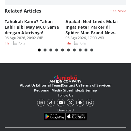
Related Articles
See More
Tahukah Kamu? Tahun
Apakah Ned Leeds Mulai
8 
Lahir Bibi May MCU Sama
Ingat Peter Parker di
Ta
dengan Aktrisnya!
Spider-Man Brand New
M
06 Agu 2026, 20:02 WIB
Day?
06 Agu 2026, 17:00 WIB
06
Polls
Polls
Film
Film
Fi
About Us
Editorial Team
Contact Us
Terms of Services
Pedoman Media Siber
Index
Sitemap
Follow Us
Download