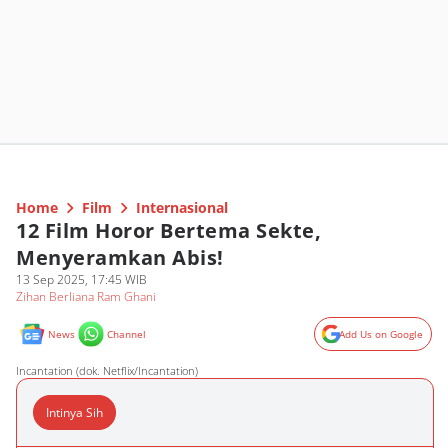
Home
Film
Internasional
12 Film Horor Bertema Sekte,
Menyeramkan Abis!
13 Sep 2025, 17:45 WIB
Zihan Berliana Ram Ghani
News
Channel
Add Us on Google
Incantation (dok. Netflix/Incantation)
Intinya Sih