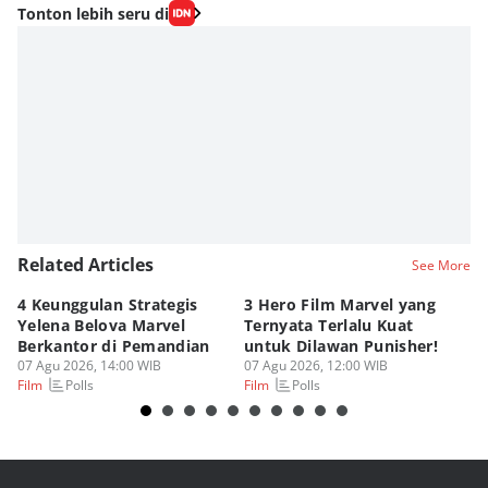
Editor
Tonton lebih seru di
Nadia Agatha Pramesthi
Editor
Zihan Berliana Ram Ghani
Editor
Fahreza Murnanda
Editor
Eddy Rusmanto
Related Articles
See More
4 Keunggulan Strategis
3 Hero Film Marvel yang
Ul
Yelena Belova Marvel
Ternyata Terlalu Kuat
Ki
Berkantor di Pemandian
untuk Dilawan Punisher!
Me
07 Agu 2026, 14:00 WIB
07 Agu 2026, 12:00 WIB
07
Polls
Polls
Film
Film
Fi