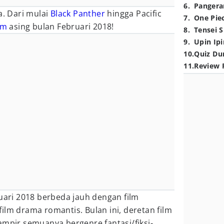
6
.
Pangera
a. Dari mulai
Black Panther
hingga Pacific
7
.
One Pie
lm
asing bulan Februari 2018!
8
.
Tensei S
9
.
Upin Ipi
10
.
Quiz Du
11
.
Review 
ruari 2018 berbeda jauh dengan film
ilm drama romantis. Bulan ini, deretan film
ampir semuanya bergenre fantasi/fiksi-