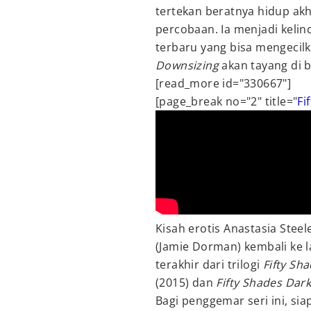
tertekan beratnya hidup akh
percobaan. Ia menjadi keli
terbaru yang bisa mengecil
Downsizing
akan tayang di b
[read_more id="330667"]
[page_break no="2" title="
Fi
Kisah erotis Anastasia Stee
(Jamie Dorman) kembali ke l
terakhir dari trilogi
Fifty Sh
(2015) dan
Fifty Shades Dar
Bagi penggemar seri ini, siap