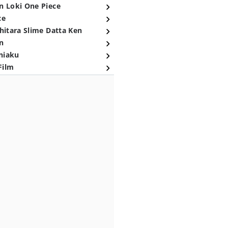
n Loki One Piece
ce
hitara Slime Datta Ken
n
niaku
Film