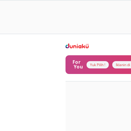
For
Yuk Pilih !
Iklanin d
You