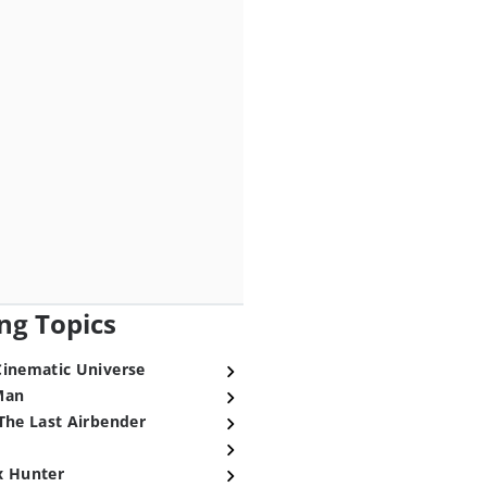
ng Topics
Cinematic Universe
Man
The Last Airbender
x Hunter