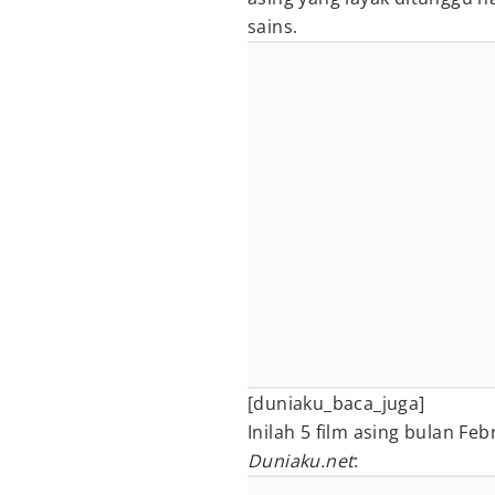
sains.
[duniaku_baca_juga]
Inilah 5 film asing bulan F
Duniaku.net
: