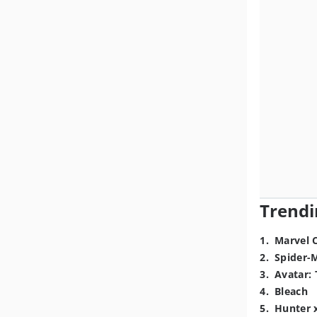
Trendi
1
.
Marvel 
2
.
Spider-
3
.
Avatar: 
4
.
Bleach
5
.
Hunter 