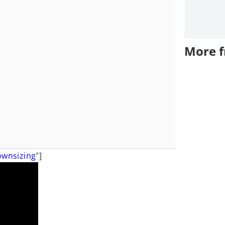
More 
wnsizing
"]