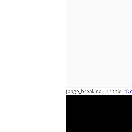
[page_break no="1" title="
Do