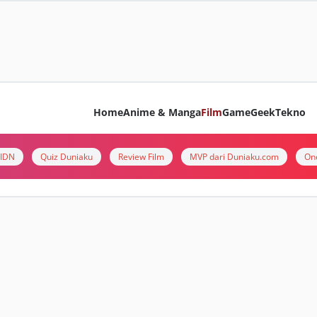
Home
Anime & Manga
Film
Game
Geek
Tekno
i IDN
Quiz Duniaku
Review Film
MVP dari Duniaku.com
On