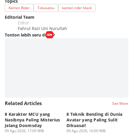
Topics
Kamen Rider
Tokusatsu
kamen rider black
Editorial Team
Editor
Fahrul Razi Uni Nurullah
Tonton lebih seru di
Related Articles
See More
8 Karakter MCU yang
8 Teknik Bending di Dunia
Da
Nasibnya Paling Misterius
Avatar yang Paling Sulit
Ne
Jelang Doomsday
Dikuasai!
Ma
09 Agu 2026, 17:00 WIB
09 Agu 2026, 16:00 WIB
09