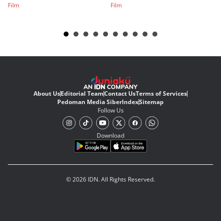
Film
Film
Fi
About Us
Editorial Team
Contact Us
Terms of Services
Pedoman Media Siber
Index
Sitemap
Follow Us
Download
© 2026 IDN. All Rights Reserved.