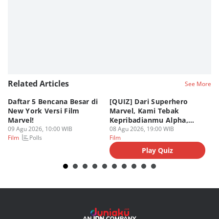
Related Articles
See More
Daftar 5 Bencana Besar di
[QUIZ] Dari Superhero
4 
New York Versi Film
Marvel, Kami Tebak
Di
Marvel!
Kepribadianmu Alpha,
S
09 Agu 2026, 10:00 WIB
Beta, atau Omega
08 Agu 2026, 19:00 WIB
D
08
Polls
Film
Film
Fi
Play Quiz