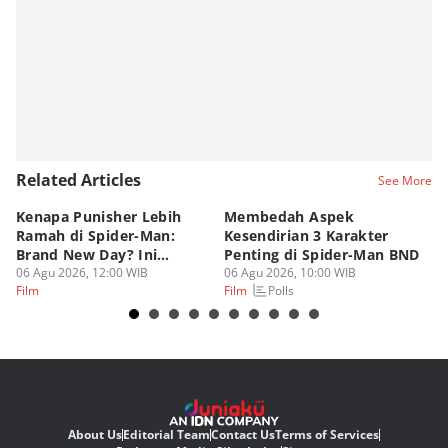
Editor
Viky Nursyafira
Related Articles
See More
Kenapa Punisher Lebih
Membedah Aspek
8 
Ramah di Spider-Man:
Kesendirian 3 Karakter
A
Brand New Day? Ini
Penting di Spider-Man BND
P
Teorinya
06 Agu 2026, 12:00 WIB
06 Agu 2026, 10:00 WIB
05
Polls
Film
Film
Fi
About Us
Editorial Team
Contact Us
Terms of Services