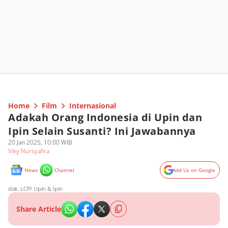
Home
Film
Internasional
Adakah Orang Indonesia di Upin dan
Ipin Selain Susanti? Ini Jawabannya
20 Jan 2025, 10:00 WIB
Viky Nursyafira
News
Channel
Add Us on Google
dok. LCP/ Upin & Ipin
Share Article