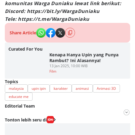
komunitas Warga Duniaku lewat link berikut:
Discord: https://bit.ly/WargaDuniaku
Tele: https://t.me/WargaDuniaku
Share Article
Curated For You
Kenapa Hanya Upin yang Punya
Rambut? Ini Alasannya!
13 Jan 2025, 10:00 WIB
Film
Topics
malaysia
upin ipin
karakter
animasi
Animasi 3D
educate me
Editorial Team
Editor
Tonton lebih seru di
Nadia Agatha Pramesthi