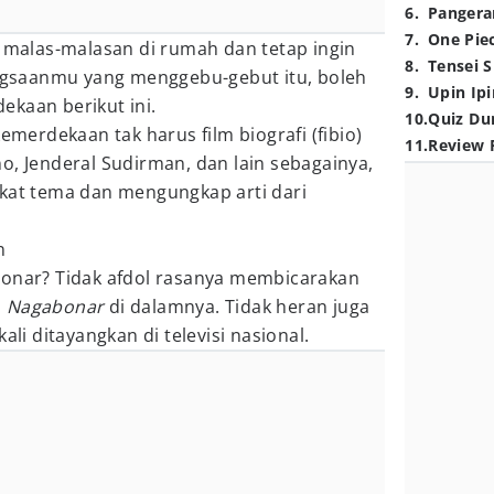
6
.
Pangera
7
.
One Pie
n malas-malasan di rumah dan tetap ingin
8
.
Tensei S
gsaanmu yang menggebu-gebut itu, boleh
9
.
Upin Ipi
kaan berikut ini.
10
.
Quiz Du
kemerdekaan tak harus film biografi (fibio)
11
.
Review 
o, Jenderal Sudirman, dan lain sebagainya,
gkat tema dan mengungkap arti dari
bonar? Tidak afdol rasanya membicarakan
a
Nagabonar
di dalamnya. Tidak heran juga
ali ditayangkan di televisi nasional.