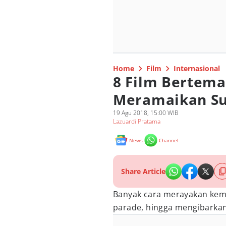
Home
Film
Internasional
8 Film Bertem
Meramaikan S
19 Agu 2018, 15:00 WIB
Lazuardi Pratama
News
Channel
Share Article
Banyak cara merayakan keme
parade, hingga mengibarka