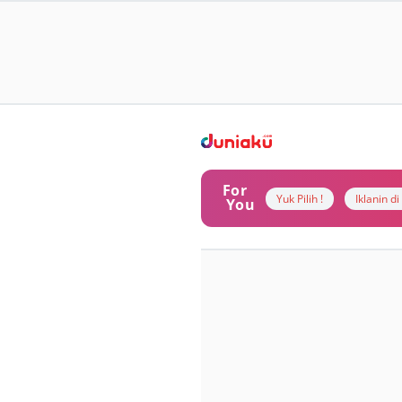
For
Yuk Pilih !
Iklanin d
You