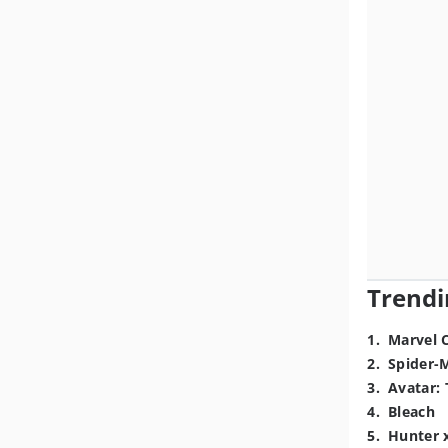
Trendi
1
.
Marvel 
2
.
Spider-
3
.
Avatar: 
4
.
Bleach
5
.
Hunter 