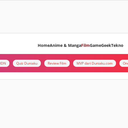
Home
Anime & Manga
Film
Game
Geek
Tekno
i IDN
Quiz Duniaku
Review Film
MVP dari Duniaku.com
On