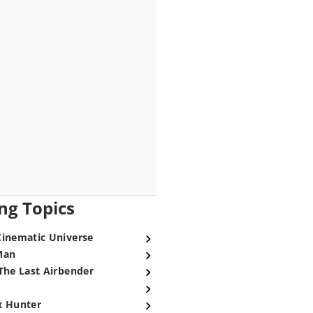
ng Topics
Cinematic Universe
Man
The Last Airbender
x Hunter