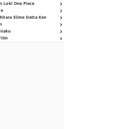
n Loki One Piece
ce
hitara Slime Datta Ken
n
niaku
Film