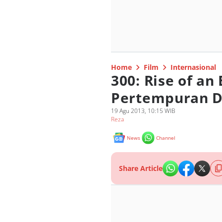
Home
Film
Internasional
300: Rise of an
Pertempuran D
19 Agu 2013, 10:15 WIB
Reza
News
Channel
Share Article