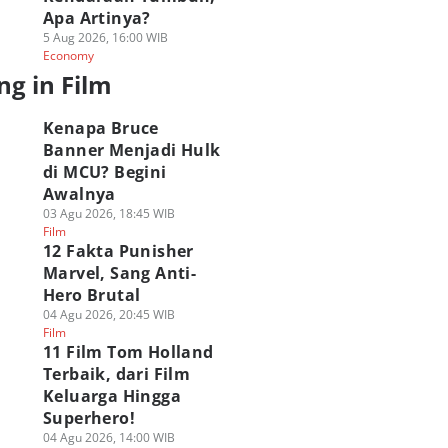
Apa Artinya?
5 Aug 2026, 16:00 WIB
Economy
ng in Film
Kenapa Bruce
Banner Menjadi Hulk
di MCU? Begini
Awalnya
03 Agu 2026, 18:45 WIB
Film
12 Fakta Punisher
utan 6 Aktor
Kenapa Spider-Man
5 Alasan Agak
ider-Man
Marvel, Sang Anti-
Kebal dari Kekuatan
Sayang Habis
erdasarkan Lama
Karakternya Sadie
Spider-Man Brand
Hero Brutal
emerankan
Sink di BND?
New Day Langsung
04 Agu 2026, 20:45 WIB
rakternya
05 Agu 2026, 09:30 WIB
Doomsday
Film
Film
 Agu 2026, 11:00 WIB
05 Agu 2026, 09:00 WIB
11 Film Tom Holland
Polls
lm
Film
Terbaik, dari Film
Keluarga Hingga
Superhero!
04 Agu 2026, 14:00 WIB