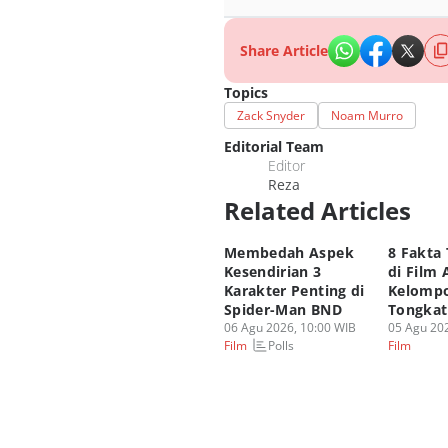
Share Article
Topics
Zack Snyder
Noam Murro
Editorial Team
Editor
Reza
Related Articles
Membedah Aspek
8 Fakta
Kesendirian 3
di Film 
Karakter Penting di
Kelomp
Spider-Man BND
Tongka
06 Agu 2026, 10:00 WIB
05 Agu 202
Polls
Film
Film