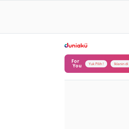
For
Yuk Pilih !
Iklanin d
You