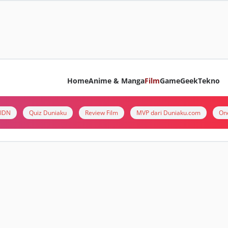
Home
Anime & Manga
Film
Game
Geek
Tekno
i IDN
Quiz Duniaku
Review Film
MVP dari Duniaku.com
On