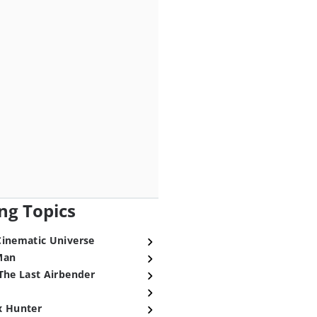
ng Topics
Cinematic Universe
Man
The Last Airbender
x Hunter