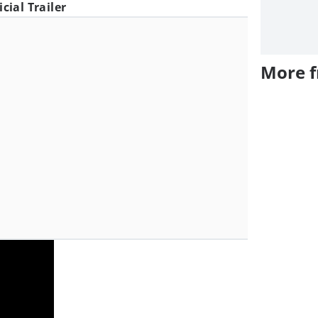
icial Trailer
More 