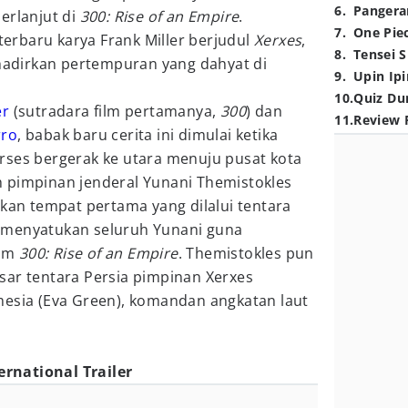
6
.
Pangera
erlanjut di
300: Rise of an Empire
.
7
.
One Pie
 terbaru karya Frank Miller berjudul
Xerxes
,
8
.
Tensei S
hadirkan pertempuran yang dahyat di
9
.
Upin Ipi
10
.
Quiz Du
er
(sutradara film pertamanya,
300
) dan
11
.
Review 
ro
, babak baru cerita ini dimulai ketika
rses bergerak ke utara menuju pusat kota
 pimpinan jenderal Yunani Themistokles
akan tempat pertama yang dilalui tentara
 menyatukan seluruh Yunani guna
lam
300: Rise of an Empire
. Themistokles pun
sar tentara Persia pimpinan Xerxes
mesia (Eva Green), komandan angkatan laut
ternational Trailer