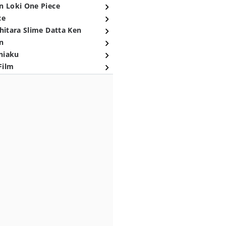
n Loki One Piece
ce
hitara Slime Datta Ken
n
niaku
Film