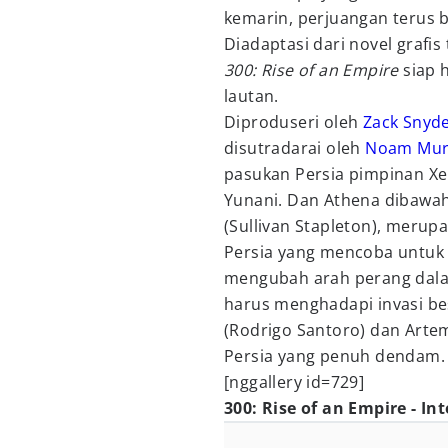
kemarin, perjuangan terus b
Diadaptasi dari novel grafis
300: Rise of an Empire
siap 
lautan.
Diproduseri oleh
Zack Snyd
disutradarai oleh
Noam Mur
pasukan Persia pimpinan Xe
Yunani. Dan Athena dibawah
(Sullivan Stapleton), merup
Persia yang mencoba untuk
mengubah arah perang da
harus menghadapi invasi be
(Rodrigo Santoro) dan Arte
Persia yang penuh dendam.
[nggallery id=729]
300: Rise of an Empire - In