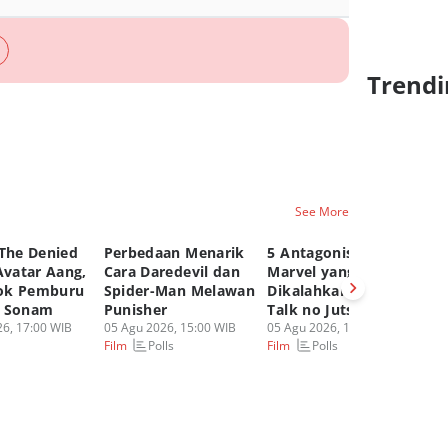
Trendi
See More
 The Denied
Perbedaan Menarik
5 Antagonis Film
Ur
Avatar Aang,
Cara Daredevil dan
Marvel yang
Sp
ok Pemburu
Spider-Man Melawan
Dikalahkan dengan
B
t Sonam
Punisher
Talk no Jutsu!
M
6, 17:00 WIB
05 Agu 2026, 15:00 WIB
05 Agu 2026, 12:00 WIB
Ka
Polls
Polls
Film
Film
05
Fi