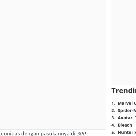
Trendi
1
.
Marvel 
2
.
Spider-
3
.
Avatar: 
4
.
Bleach
5
.
Hunter 
 Leonidas dengan pasukannya di
300