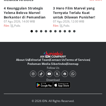
4 Keunggulan Strategis
3 Hero Film Marvel yang
Ul
Yelena Belova Marvel
Ternyata Terlalu Kuat
Ki
Berkantor di Pemandian
untuk Dilawan Punisher!
Me
07 Agu 2026, 14:00 WIB
07 Agu 2026, 12:00 WIB
07
Polls
Polls
Film
Film
Fi
About Us
Editorial Team
Contact Us
Terms of Services
Pedoman Media Siber
Index
Sitemap
Follow Us
Download
© 2026 IDN. All Rights Reserved.