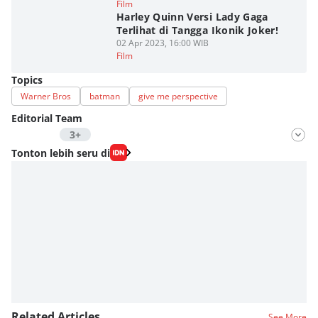
Film
Harley Quinn Versi Lady Gaga
Terlihat di Tangga Ikonik Joker!
02 Apr 2023, 16:00 WIB
Film
Topics
Warner Bros
batman
give me perspective
Editorial Team
3+
Editor
Tonton lebih seru di
Aria Hamzah
Editor
Fahrul Razi Uni Nurullah
Editor
Fahreza Murnanda
Related Articles
See More