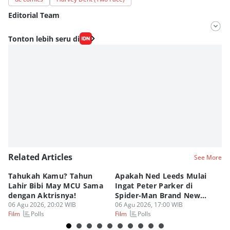
Editorial Team
Editor
Tonton lebih seru di
Fahrul Razi Uni Nurullah
Editor
Estu Putro Wibowo
Related Articles
See More
Tahukah Kamu? Tahun
Apakah Ned Leeds Mulai
8 
Lahir Bibi May MCU Sama
Ingat Peter Parker di
Ta
dengan Aktrisnya!
Spider-Man Brand New
M
06 Agu 2026, 20:02 WIB
Day?
06 Agu 2026, 17:00 WIB
06
Polls
Polls
Film
Film
Fi