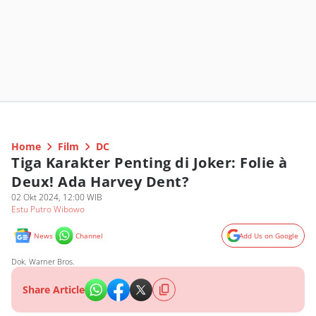
Home
Film
DC
Tiga Karakter Penting di Joker: Folie à
Deux! Ada Harvey Dent?
02 Okt 2024, 12:00 WIB
Estu Putro Wibowo
News
Channel
Add Us on Google
Dok. Warner Bros.
Share Article