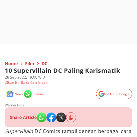
Home
Film
DC
10 Supervillain DC Paling Karismatik
28 Sep 2022, 19:00 WIB
Zihan Berliana Ram Ghani
News
Channel
Add Us on Google
Warner Bros.
Share Article
Supervillain
DC Comics tampil dengan berbagai cara