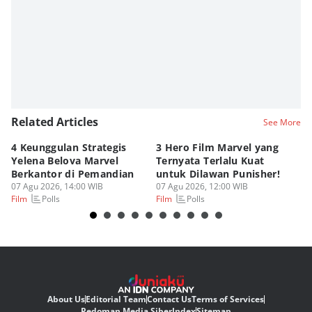
Zihan Berliana Ram Ghani
Related Articles
See More
4 Keunggulan Strategis
3 Hero Film Marvel yang
Ul
Yelena Belova Marvel
Ternyata Terlalu Kuat
Ki
Berkantor di Pemandian
untuk Dilawan Punisher!
Me
07 Agu 2026, 14:00 WIB
07 Agu 2026, 12:00 WIB
07
Polls
Polls
Film
Film
Fi
About Us
Editorial Team
Contact Us
Terms of Services
Pedoman Media Siber
Index
Sitemap