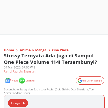
Home
Anime & Manga
One Piece
Stussy Ternyata Ada Juga di Sampul
One Piece Volume 114! Tersembunyi?
04 Mar 2026, 07:00 WIB
Fahrul Razi Uni Nurullah
News
Channel
Add Us on Google
Buckingham Stussy dan Bajak Laut Rocks. (Dok. Eiichiro Oda, Shueisha, Toei
Animation/One Piece)
Intinya Sih