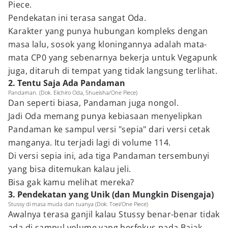
Piece.
Pendekatan ini terasa sangat Oda.
Karakter yang punya hubungan kompleks dengan
masa lalu, sosok yang kloningannya adalah mata-
mata CP0 yang sebenarnya bekerja untuk Vegapunk
juga, ditaruh di tempat yang tidak langsung terlihat.
2. Tentu Saja Ada Pandaman
Pandaman. (Dok. Eiichiro Oda, Shueisha/One Piece)
Dan seperti biasa, Pandaman juga nongol.
Jadi Oda memang punya kebiasaan menyelipkan
Pandaman ke sampul versi "sepia" dari versi cetak
manganya. Itu terjadi lagi di volume 114.
Di versi sepia ini, ada tiga Pandaman tersembunyi
yang bisa ditemukan kalau jeli.
Bisa gak kamu melihat mereka?
3. Pendekatan yang Unik (dan Mungkin Disengaja)
Stussy di masa muda dan tuanya (Dok. Toei/One Piece)
Awalnya terasa ganjil kalau Stussy benar-benar tidak
ada di sampul volume yang berfokus pada Bajak