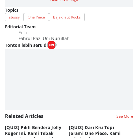
Topics
stussy
One Piece
Bajak laut Rocks
Editorial Team
Editor
Fahrul Razi Uni Nurullah
Tonton lebih seru di
Related Articles
See More
[QUIZ] Pilih Bendera Jolly
[QUIZ] Dari Kru Topi
P
Roger Ini, Kami Tebak
Jerami One Piece, Kami
di