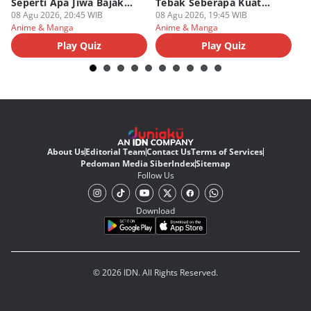
Seperti Apa Jiwa Bajak
Tebak Seberapa Kuat
K
Laut Dalam Dirimu
08 Agu 2026, 20:45 WIB
Mentalmu
08 Agu 2026, 19:45 WIB
08
Anime & Manga
Anime & Manga
An
Play Quiz
Play Quiz
About Us
Editorial Team
Contact Us
Terms of Services
Pedoman Media Siber
Index
Sitemap
Follow Us
Download
© 2026 IDN. All Rights Reserved.