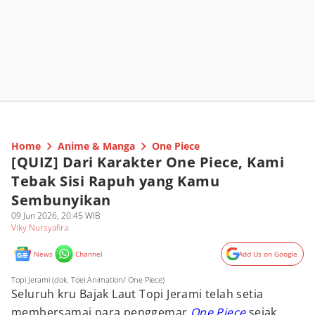
Home
Anime & Manga
One Piece
[QUIZ] Dari Karakter One Piece, Kami
Tebak Sisi Rapuh yang Kamu
Sembunyikan
09 Jun 2026, 20:45 WIB
Viky Nursyafira
News
Channel
Add Us on Google
Topi Jerami (dok. Toei Animation/ One Piece)
Seluruh kru Bajak Laut Topi Jerami telah setia
membersamai para penggemar
One Piece
sejak