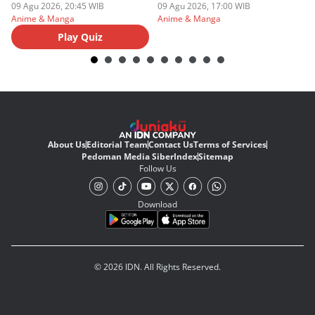
09 Agu 2026, 20:45 WIB
09 Agu 2026, 17:00 WIB
09
Anime & Manga
Anime & Manga
An
Play Quiz
About Us
Editorial Team
Contact Us
Terms of Services
Pedoman Media Siber
Index
Sitemap
Follow Us
Download
© 2026 IDN. All Rights Reserved.