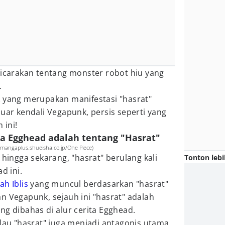
bicarakan tentang monster robot hiu yang
.
k yang merupakan manifestasi "hasrat"
luar kendali Vegapunk, persis seperti yang
 ini!
ta Egghead adalah tentang "Hasrat"
(mangaplus.shueisha.co.jp/One Piece)
 hingga sekarang, "hasrat" berulang kali
Tonton lebi
d ini.
h Iblis
yang muncul berdasarkan "hasrat"
n Vegapunk, sejauh ini "hasrat" adalah
ng dibahas di alur cerita Egghead.
alau "hasrat" juga menjadi antagonis utama