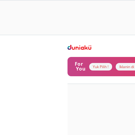
For
Yuk Pilih !
Iklanin d
You