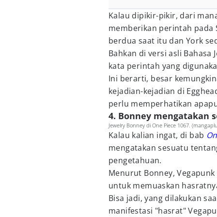
Kalau dipikir-pikir, dari ma
memberikan perintah pada S
berdua saat itu dan York sed
Bahkan di versi asli Bahasa 
kata perintah yang digunaka
Ini berarti, besar kemungki
kejadian-kejadian di Egghea
perlu memperhatikan apapun
4. Bonney mengatakan s
Jewelry Bonney di One Piece 1067. (mangaplu
Kalau kalian ingat, di bab
On
mengatakan sesuatu tentang
pengetahuan.
Menurut Bonney, Vegapunk t
untuk memuaskan hasratnya
Bisa jadi, yang dilakukan sa
manifestasi "hasrat" Vegap