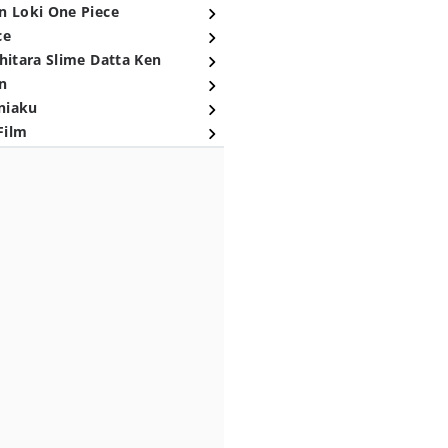
n Loki One Piece
ce
hitara Slime Datta Ken
n
niaku
Film