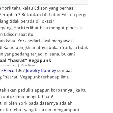
na York tahu kalau Edison yang berhasil
eraphim? Bukankah Lilith dan Edison pergi
ang tidak berada di lokasi?
Jepang, York terlihat bisa mengutip persis
n Edison saat itu.
nan kalau York sedari awal mengawasi
d! Kalau pengkhianatnya bukan York, ia tidak
 yang sedang terjadi di sana, bukan?
oal "hasrat" Vegapunk
s.shueisha.co.jp/One Piece)
e Piece
1067
Jewelry Bonney
sempat
 "hasrat" Vegapunk terhadap ilmu
ak akan peduli siapapun korbannya jika itu
 untuk ilmu pengetahuan!
at ini oleh York pada dasarnya adalah
unk tersebut yang tak akan mengampuni