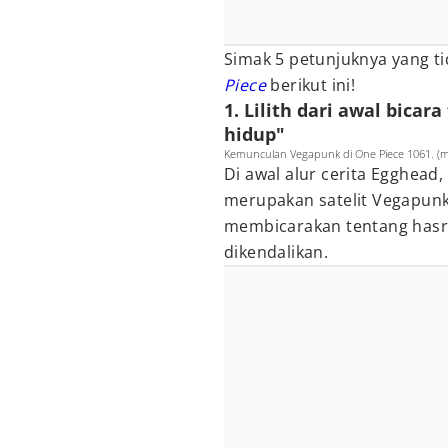
Simak 5 petunjuknya yang t
Piece
berikut ini!
1. Lilith dari awal bica
hidup"
Kemunculan Vegapunk di One Piece 1061. (m
Di awal alur cerita Egghead
merupakan satelit Vegapun
membicarakan tentang hasra
dikendalikan.