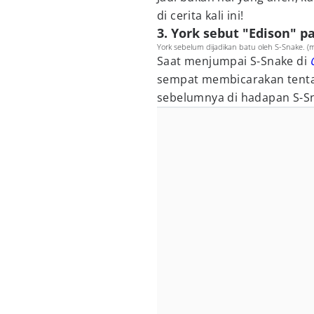
di cerita kali ini!
3. York sebut "Edison" p
York sebelum dijadikan batu oleh S-Snake. (
Saat menjumpai S-Snake di
sempat membicarakan tenta
sebelumnya di hadapan S-S