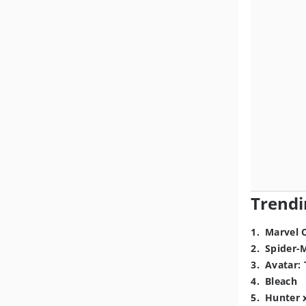
Trendi
1
.
Marvel 
2
.
Spider-
3
.
Avatar: 
4
.
Bleach
5
.
Hunter 