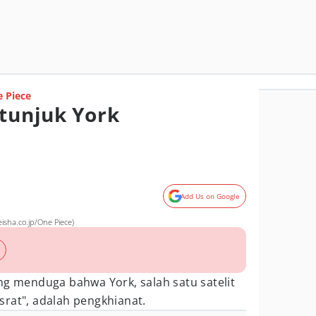
 Piece
etunjuk York
Add Us on Google
isha.co.jp/One Piece)
ng menduga bahwa York, salah satu satelit
srat", adalah pengkhianat.