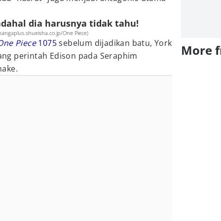
adahal dia harusnya tidak tahu!
mangaplus.shueisha.co.jp/One Piece)
One Piece
1075
sebelum dijadikan batu, York
More 
ng perintah Edison pada Seraphim
nake.