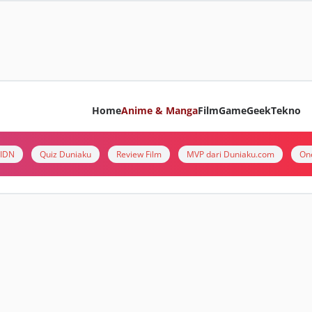
Home
Anime & Manga
Film
Game
Geek
Tekno
i IDN
Quiz Duniaku
Review Film
MVP dari Duniaku.com
On