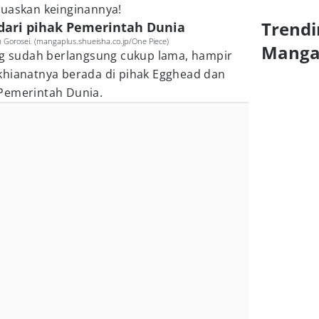
muaskan keinginannya!
Trendi
dari pihak Pemerintah Dunia
u Gorosei. (mangaplus.shueisha.co.jp/One Piece)
Mang
ang sudah berlangsung cukup lama, hampir
khianatnya berada di pihak Egghead dan
Pemerintah Dunia.