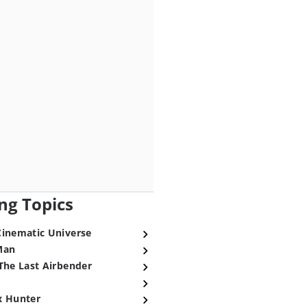
ng Topics
Cinematic Universe
Man
The Last Airbender
x Hunter