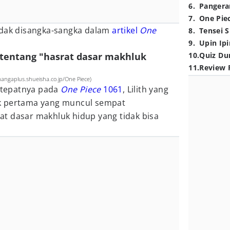
6
.
Pangera
7
.
One Pie
idak disangka-sangka dalam
artikel
One
8
.
Tensei S
9
.
Upin Ipi
ra tentang "hasrat dasar makhluk
10
.
Quiz Du
11
.
Review 
angaplus.shueisha.co.jp/One Piece)
, tepatnya pada
One Piece
1061
, Lilith yang
k pertama yang muncul sempat
t dasar makhluk hidup yang tidak bisa