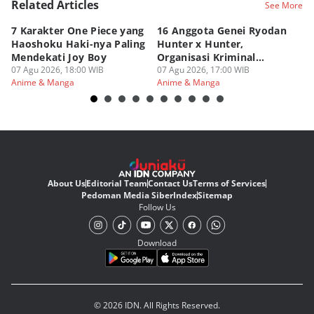
Related Articles
See More
7 Karakter One Piece yang
16 Anggota Genei Ryodan
6
Haoshoku Haki-nya Paling
Hunter x Hunter,
Se
Mendekati Joy Boy
Organisasi Kriminal
Hu
07 Agu 2026, 18:00 WIB
Berbahaya
07 Agu 2026, 17:00 WIB
07
Anime & Manga
Anime & Manga
An
About Us
Editorial Team
Contact Us
Terms of Services
Pedoman Media Siber
Index
Sitemap
Follow Us
Download
© 2026 IDN. All Rights Reserved.