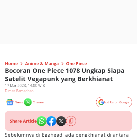
Home
Anime & Manga
One Piece
Bocoran One Piece 1078 Ungkap Siapa
Satelit Vegapunk yang Berkhianat
17 Mar 2023, 14:00 WIB
Dimas Ramadhan
News
Channel
Add Us on Google
Share Article
Sebelumnya di Egghead, ada pengkhianat di antara