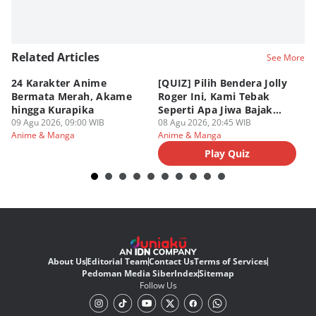
Related Articles
See More
24 Karakter Anime
[QUIZ] Pilih Bendera Jolly
[Q
Bermata Merah, Akame
Roger Ini, Kami Tebak
Je
hingga Kurapika
Seperti Apa Jiwa Bajak
T
09 Agu 2026, 09:00 WIB
Laut Dalam Dirimu
08 Agu 2026, 20:45 WIB
M
08
Anime & Manga
Anime & Manga
An
Play Quiz
About Us
Editorial Team
Contact Us
Terms of Services
Pedoman Media Siber
Index
Sitemap
Follow Us