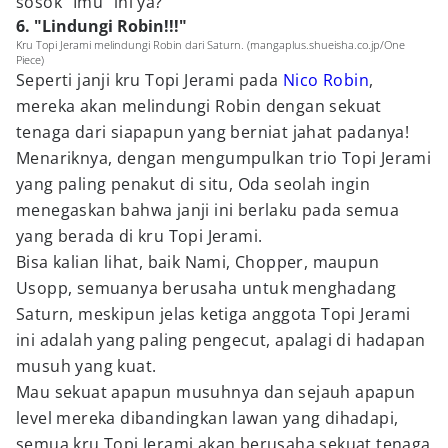
sosok "Imu" ini ya?
6. "Lindungi Robin!!!"
Kru Topi Jerami melindungi Robin dari Saturn. (mangaplus.shueisha.co.jp/One
Piece)
Seperti janji kru Topi Jerami pada
Nico Robin
,
mereka akan melindungi Robin dengan sekuat
tenaga dari siapapun yang berniat jahat padanya!
Menariknya, dengan mengumpulkan trio Topi Jerami
yang paling penakut di situ, Oda seolah ingin
menegaskan bahwa janji ini berlaku pada semua
yang berada di kru Topi Jerami.
Bisa kalian lihat, baik Nami, Chopper, maupun
Usopp, semuanya berusaha untuk menghadang
Saturn, meskipun jelas ketiga anggota Topi Jerami
ini adalah yang paling pengecut, apalagi di hadapan
musuh yang kuat.
Mau sekuat apapun musuhnya dan sejauh apapun
level mereka dibandingkan lawan yang dihadapi,
semua kru Topi Jerami akan berusaha sekuat tenaga