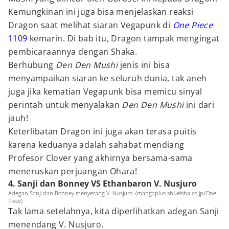
Kemungkinan ini juga bisa menjelaskan reaksi
Dragon saat melihat siaran Vegapunk di
One Piece
1109
kemarin. Di bab itu, Dragon tampak mengingat
pembicaraannya dengan Shaka.
Berhubung
Den Den Mushi
jenis ini bisa
menyampaikan siaran ke seluruh dunia, tak aneh
juga jika kematian Vegapunk bisa memicu sinyal
perintah untuk menyalakan
Den Den Mushi
ini dari
jauh!
Keterlibatan Dragon ini juga akan terasa puitis
karena keduanya adalah sahabat mendiang
Profesor Clover yang akhirnya bersama-sama
meneruskan perjuangan Ohara!
4. Sanji dan Bonney VS Ethanbaron V. Nusjuro
Adegan Sanji dan Bonney menyerang V. Nusjuro. (mangaplus.shueisha.co.jp/One
Piece)
Tak lama setelahnya, kita diperlihatkan adegan Sanji
menendang V. Nusjuro.