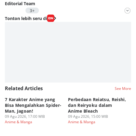
Editorial Team
3+
Editor
Tonton lebih seru di
Nadia Agatha Pramesthi
Editor
Viky Nursyafira
Editor
Eddy Rusmanto
Related Articles
See More
7 Karakter Anime yang
Perbedaan Reiatsu, Reishi,
5 
Bisa Mengalahkan Spider-
dan Reiryoku dalam
TY
Man, Jagoan!
Anime Bleach
ya
09 Agu 2026, 17:00 WIB
09 Agu 2026, 15:00 WIB
09
Anime & Manga
Anime & Manga
An