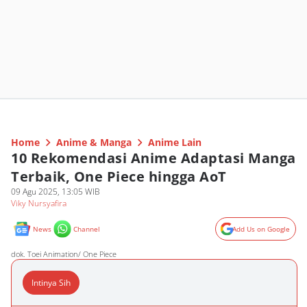
Home
Anime & Manga
Anime Lain
10 Rekomendasi Anime Adaptasi Manga
Terbaik, One Piece hingga AoT
09 Agu 2025, 13:05 WIB
Viky Nursyafira
News
Channel
Add Us on Google
dok. Toei Animation/ One Piece
Intinya Sih