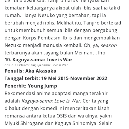
Cerita diawali saat Tanjiro harus menyaksikan
kematian keluarganya akibat ulah iblis saat ia tak di
rumah. Hanya Nezuko yang bertahan, tapi ia
berubah menjadi iblis. Melihat itu, Tanjiro bertekad
untuk membunuh semua iblis dengan bergabung
dengan Korps Pembasmi Iblis dan mengembalikan
Nezuko menjadi manusia kembali. Oh, ya,
season
terbarunya akan tayang bulan Mei nanti, lho!
10. Kaguya-sama: Love is War
dok. A-1 Pictures/ Kaguya-sama: Love is War
Penulis: Aka Akasaka
Tanggal terbit: 19 Mei 2015-November 2022
Penerbit: Young Jump
Rekomendasi anime adaptasi manga terakhir
adalah
Kaguya-sama: Love is War
. Cerita yang
dibalut dengan komedi ini menceritakan kisah
romansa antara ketua OSIS dan wakilnya, yakni
Miyuki Shirogane dan Kaguya Shinomiya. Selain