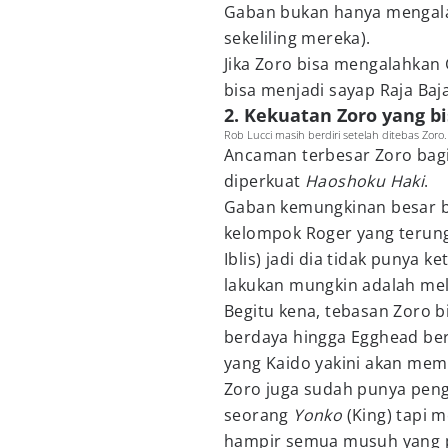
Gaban bukan hanya mengala
sekeliling mereka).
Jika Zoro bisa mengalahkan
bisa menjadi sayap Raja Baj
2. Kekuatan Zoro yang b
Rob Lucci masih berdiri setelah ditebas Zoro
Ancaman terbesar Zoro bag
diperkuat
Haoshoku Haki
.
Gaban kemungkinan besar b
kelompok Roger yang terun
Iblis) jadi dia tidak punya 
lakukan mungkin adalah mel
Begitu kena, tebasan Zoro 
berdaya hingga Egghead ber
yang Kaido yakini akan mem
Zoro juga sudah punya pen
seorang
Yonko
(King) tapi 
hampir semua musuh yang pe