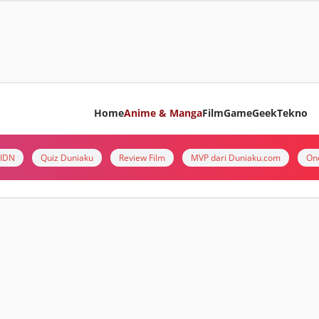
Home
Anime & Manga
Film
Game
Geek
Tekno
i IDN
Quiz Duniaku
Review Film
MVP dari Duniaku.com
On