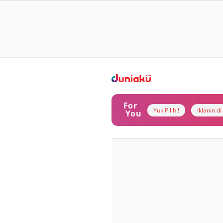
For
Yuk Pilih !
Iklanin d
You