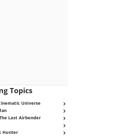
ng Topics
Cinematic Universe
Man
The Last Airbender
x Hunter