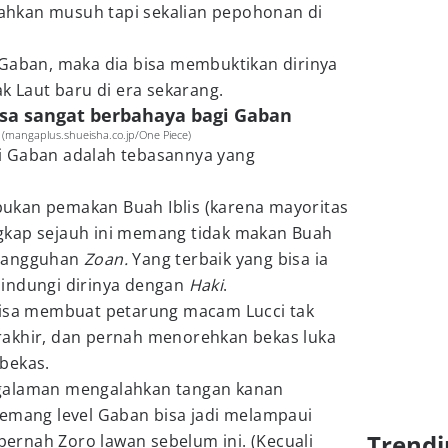
hkan musuh tapi sekalian pepohonan di
 Gaban, maka dia bisa membuktikan dirinya
ak Laut baru di era sekarang.
isa sangat berbahaya bagi Gaban
. (mangaplus.shueisha.co.jp/One Piece)
i Gaban adalah tebasannya yang
ukan pemakan Buah Iblis (karena mayoritas
gkap sejauh ini memang tidak makan Buah
ketangguhan
Zoan.
Yang terbaik yang bisa ia
indungi dirinya dengan
Haki
.
bisa membuat petarung macam Lucci tak
akhir, dan pernah menorehkan bekas luka
bekas.
galaman mengalahkan tangan kanan
memang level Gaban bisa jadi melampaui
Trendi
rnah Zoro lawan sebelum ini. (Kecuali