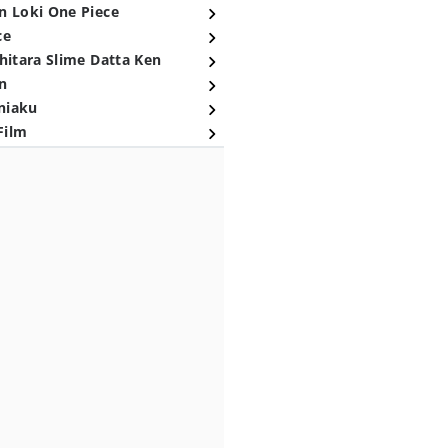
n Loki One Piece
ce
hitara Slime Datta Ken
n
niaku
Film