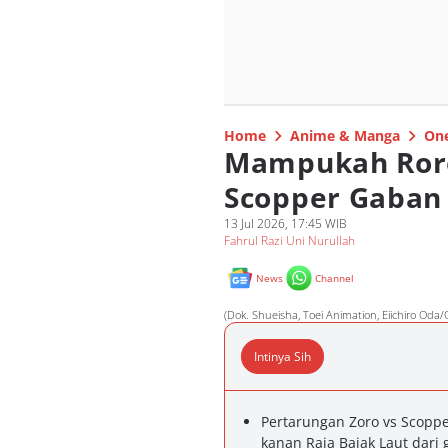
Home
Anime & Manga
One
Mampukah Ror
Scopper Gaban
13 Jul 2026, 17:45 WIB
Fahrul Razi Uni Nurullah
News
Channel
(Dok. Shueisha, Toei Animation, Eiichiro Oda/
Intinya Sih
Pertarungan Zoro vs Scopp
kanan Raja Bajak Laut dari