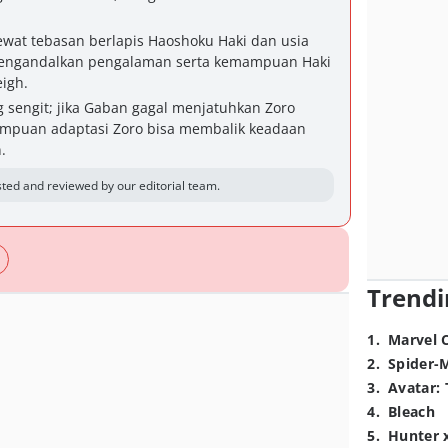
.
ewat tebasan berlapis Haoshoku Haki dan usia
engandalkan pengalaman serta kemampuan Haki
eigh.
g sengit; jika Gaban gagal menjatuhkan Zoro
mpuan adaptasi Zoro bisa membalik keadaan
.
ted and reviewed by our editorial team.
Trendi
1
.
Marvel 
2
.
Spider-
3
.
Avatar: 
4
.
Bleach
5
.
Hunter 