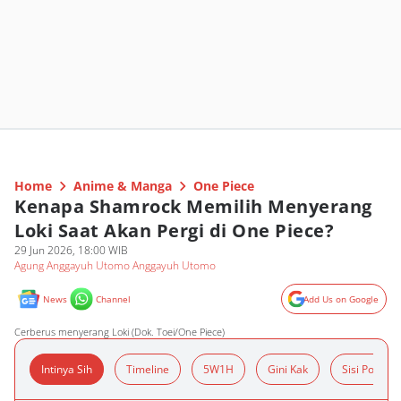
Home
Anime & Manga
One Piece
Kenapa Shamrock Memilih Menyerang
Loki Saat Akan Pergi di One Piece?
29 Jun 2026, 18:00 WIB
Agung Anggayuh Utomo Anggayuh Utomo
News
Channel
Add Us on Google
Cerberus menyerang Loki (Dok. Toei/One Piece)
Intinya Sih
Timeline
5W1H
Gini Kak
Sisi Positif