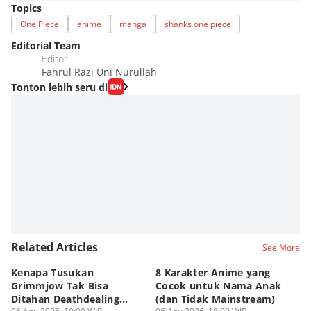
Topics
One Piece
anime
manga
shanks one piece
Editorial Team
Editor
Fahrul Razi Uni Nurullah
Tonton lebih seru di
Related Articles
See More
Kenapa Tusukan
8 Karakter Anime yang
4
Grimmjow Tak Bisa
Cocok untuk Nama Anak
B
Ditahan Deathdealing
(dan Tidak Mainstream)
Te