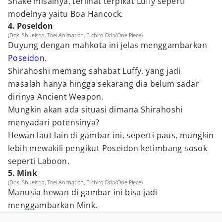
Snake misalnya, terlihat terpikat Luffy seperti
modelnya yaitu Boa Hancock.
4. Poseidon
(Dok. Shueisha, Toei Animation, Eiichiro Oda/One Piece)
Duyung dengan mahkota ini jelas menggambarkan
Poseidon
.
Shirahoshi memang sahabat Luffy, yang jadi
masalah hanya hingga sekarang dia belum sadar
dirinya Ancient Weapon.
Mungkin akan ada situasi dimana Shirahoshi
menyadari potensinya?
Hewan laut lain di gambar ini, seperti paus, mungkin
lebih mewakili pengikut Poseidon ketimbang sosok
seperti Laboon.
5. Mink
(Dok. Shueisha, Toei Animation, Eiichiro Oda/One Piece)
Manusia hewan di gambar ini bisa jadi
menggambarkan Mink.