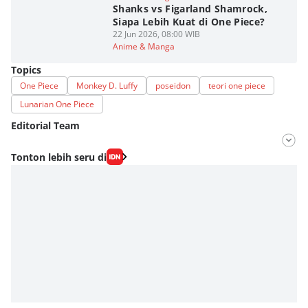
Shanks vs Figarland Shamrock,
Siapa Lebih Kuat di One Piece?
22 Jun 2026, 08:00 WIB
Anime & Manga
Topics
One Piece
Monkey D. Luffy
poseidon
teori one piece
Lunarian One Piece
Editorial Team
Editor
Tonton lebih seru di
Fahrul Razi Uni Nurullah
Editor
Eddy Rusmanto