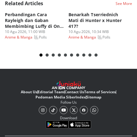
Related Articles
See More
Perbandingan Cara
Benarkah Tserriednich
Sc
Rayleigh dan Gaban
Mati di Hunter x Hunter
Se
Membimbing Luffy di One
417?
N
Piece!
10 Agu 2026, 11:00 WIB
10 Agu 2026, 10:34 WIB
10
Polls
Polls
Anime & Manga
Anime & Manga
An
About Us
Editorial Team
Contact Us
Terms of Services
Pedoman Media Siber
Index
Sitemap
Follow Us
Download