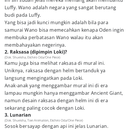
Ini sih sudah jelas mereka memang akan membantu
Luffy. Wano adalah negara yang sangat berutang
budi pada Luffy.
Yang bisa jadi kunci mungkin adalah bila para
samurai Wano bisa memecahkan kenapa Oden ingin
membuka perbatasan Wano walau itu akan
membahayakan negerinya.
2. Raksasa (dipimpin Loki)?
(Dok. Shueisha, Eiichiro Oda/One Piece)
Kamu juga bisa melihat raksasa di mural ini.
Uniknya, raksasa dengan helm bertanduk ya
langsung mengingatkan pada Loki.
Anak-anak yang menggambar mural ini di era
lampau mungkin hanya menggambar Ancient Giant,
namun desain raksasa dengan helm ini di era
sekarang paling cocok dengan Loki.
3. Lunarian
(Dok. Shueisha, Toei Animation, Eiichiro Oda/One Piece)
Sosok bersayap dengan api ini jelas Lunarian.